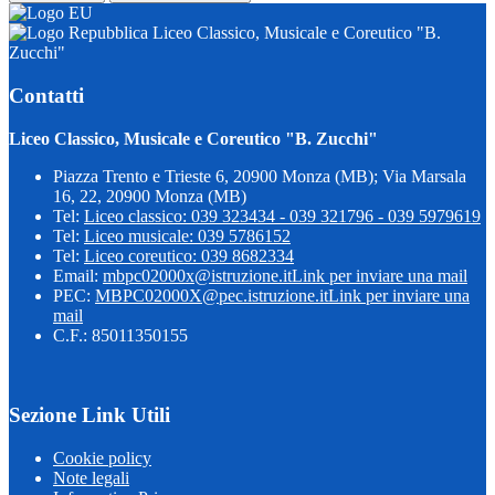
Liceo Classico, Musicale e Coreutico "B.
Zucchi"
Contatti
Liceo Classico, Musicale e Coreutico "B. Zucchi"
Piazza Trento e Trieste 6, 20900 Monza (MB); Via Marsala
16, 22, 20900 Monza (MB)
Tel:
Liceo classico: 039 323434 - 039 321796 - 039 5979619
Tel:
Liceo musicale: 039 5786152
Tel:
Liceo coreutico: 039 8682334
Email:
mbpc02000x@istruzione.it
Link per inviare una mail
PEC:
MBPC02000X@pec.istruzione.it
Link per inviare una
mail
C.F.: 85011350155
Sezione Link Utili
Cookie policy
Note legali