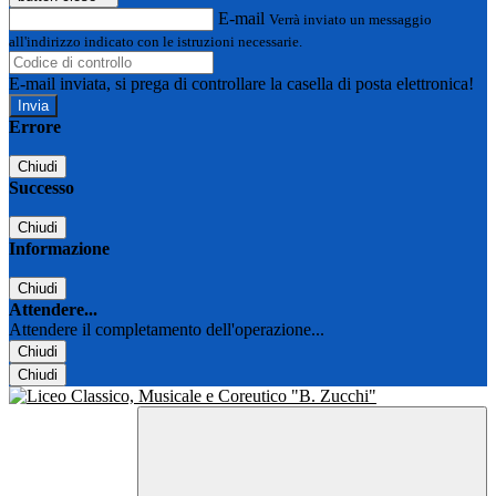
E-mail
Verrà inviato un messaggio
all'indirizzo indicato con le istruzioni necessarie.
E-mail inviata, si prega di controllare la casella di posta elettronica!
Errore
Chiudi
Successo
Chiudi
Informazione
Chiudi
Attendere...
Attendere il completamento dell'operazione...
Chiudi
Chiudi