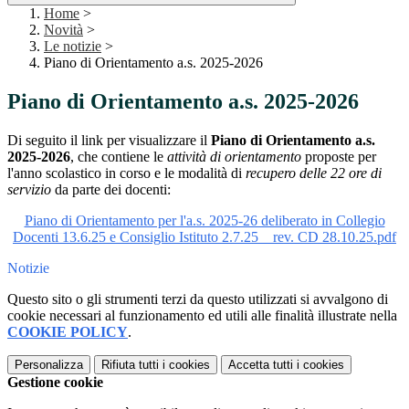
Home
>
Novità
>
Le notizie
>
Piano di Orientamento a.s. 2025-2026
Piano di Orientamento a.s. 2025-2026
Di seguito il link per visualizzare il
Piano di Orientamento a.s.
2025-2026
, che contiene le
attività di orientamento
proposte per
l'anno scolastico in corso e le modalità di
recupero delle 22 ore di
servizio
da parte dei docenti:
Piano di Orientamento per l'a.s. 2025-26 deliberato in Collegio
Docenti 13.6.25 e Consiglio Istituto 2.7.25 _ rev. CD 28.10.25.pdf
Notizie
Questo sito o gli strumenti terzi da questo utilizzati si avvalgono di
cookie necessari al funzionamento ed utili alle finalità illustrate nella
COOKIE POLICY
.
Personalizza
Rifiuta tutti
i cookies
Accetta tutti
i cookies
Gestione cookie