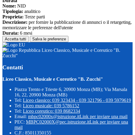
Durata
Nome:
NID
Tipologia:
analitico
Proprieta:
Terze parti
Descrizione:
per fornire la pubblicazione di annunci o il retargeting,
memorizzare le preferenze dell'utente
Durata:
6 mesi
Accetta tutti
Salva le preferenze
Liceo Classico, Musicale e Coreutico "B.
Zucchi"
Contatti
Liceo Classico, Musicale e Coreutico "B. Zucchi"
Piazza Trento e Trieste 6, 20900 Monza (MB); Via Marsala
16, 22, 20900 Monza (MB)
Tel:
Liceo classico: 039 323434 - 039 321796 - 039 5979619
Tel:
Liceo musicale: 039 5786152
Tel:
Liceo coreutico: 039 8682334
Email:
mbpc02000x@istruzione.it
Link per inviare una mail
PEC:
MBPC02000X@pec.istruzione.it
Link per inviare una
mail
C.F.: 85011350155