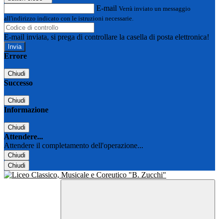
E-mail
Verrà inviato un messaggio
all'indirizzo indicato con le istruzioni necessarie.
E-mail inviata, si prega di controllare la casella di posta elettronica!
Errore
Chiudi
Successo
Chiudi
Informazione
Chiudi
Attendere...
Attendere il completamento dell'operazione...
Chiudi
Chiudi