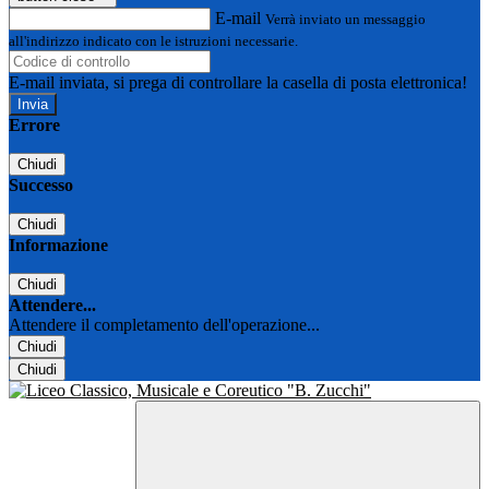
E-mail
Verrà inviato un messaggio
all'indirizzo indicato con le istruzioni necessarie.
E-mail inviata, si prega di controllare la casella di posta elettronica!
Errore
Chiudi
Successo
Chiudi
Informazione
Chiudi
Attendere...
Attendere il completamento dell'operazione...
Chiudi
Chiudi