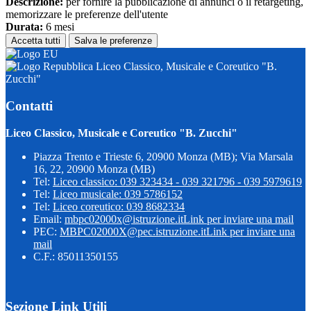
Descrizione:
per fornire la pubblicazione di annunci o il retargeting,
memorizzare le preferenze dell'utente
Durata:
6 mesi
Accetta tutti
Salva le preferenze
Liceo Classico, Musicale e Coreutico "B.
Zucchi"
Contatti
Liceo Classico, Musicale e Coreutico "B. Zucchi"
Piazza Trento e Trieste 6, 20900 Monza (MB); Via Marsala
16, 22, 20900 Monza (MB)
Tel:
Liceo classico: 039 323434 - 039 321796 - 039 5979619
Tel:
Liceo musicale: 039 5786152
Tel:
Liceo coreutico: 039 8682334
Email:
mbpc02000x@istruzione.it
Link per inviare una mail
PEC:
MBPC02000X@pec.istruzione.it
Link per inviare una
mail
C.F.: 85011350155
Sezione Link Utili