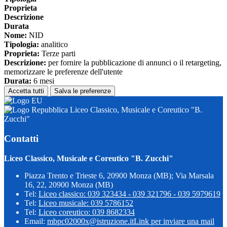
Proprieta
Descrizione
Durata
Nome:
NID
Tipologia:
analitico
Proprieta:
Terze parti
Descrizione:
per fornire la pubblicazione di annunci o il retargeting,
memorizzare le preferenze dell'utente
Durata:
6 mesi
Accetta tutti
Salva le preferenze
Liceo Classico, Musicale e Coreutico "B.
Zucchi"
Contatti
Liceo Classico, Musicale e Coreutico "B. Zucchi"
Piazza Trento e Trieste 6, 20900 Monza (MB); Via Marsala
16, 22, 20900 Monza (MB)
Tel:
Liceo classico: 039 323434 - 039 321796 - 039 5979619
Tel:
Liceo musicale: 039 5786152
Tel:
Liceo coreutico: 039 8682334
Email:
mbpc02000x@istruzione.it
Link per inviare una mail