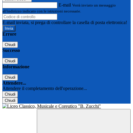
E-mail
Verrà inviato un messaggio
all'indirizzo indicato con le istruzioni necessarie.
E-mail inviata, si prega di controllare la casella di posta elettronica!
Errore
Chiudi
Successo
Chiudi
Informazione
Chiudi
Attendere...
Attendere il completamento dell'operazione...
Chiudi
Chiudi