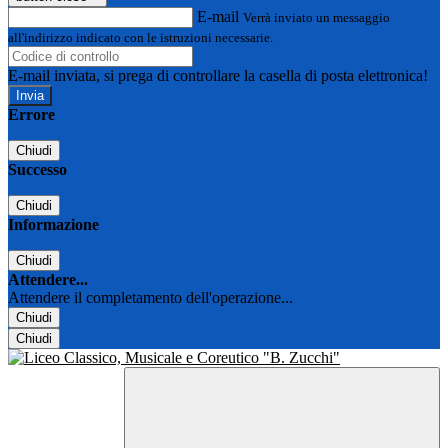
E-mail
Verrà inviato un messaggio
all'indirizzo indicato con le istruzioni necessarie.
E-mail inviata, si prega di controllare la casella di posta elettronica!
Errore
Chiudi
Successo
Chiudi
Informazione
Chiudi
Attendere...
Attendere il completamento dell'operazione...
Chiudi
Chiudi