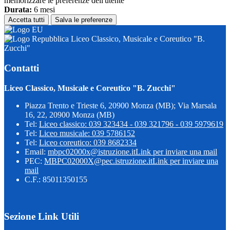
memorizzare le preferenze dell'utente
Durata:
6 mesi
Accetta tutti
Salva le preferenze
Liceo Classico, Musicale e Coreutico "B.
Zucchi"
Contatti
Liceo Classico, Musicale e Coreutico "B. Zucchi"
Piazza Trento e Trieste 6, 20900 Monza (MB); Via Marsala
16, 22, 20900 Monza (MB)
Tel:
Liceo classico: 039 323434 - 039 321796 - 039 5979619
Tel:
Liceo musicale: 039 5786152
Tel:
Liceo coreutico: 039 8682334
Email:
mbpc02000x@istruzione.it
Link per inviare una mail
PEC:
MBPC02000X@pec.istruzione.it
Link per inviare una
mail
C.F.: 85011350155
Sezione Link Utili