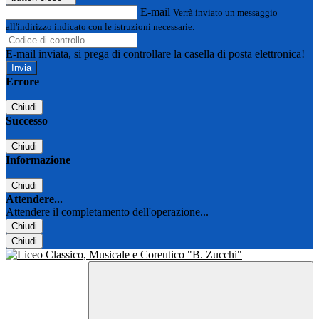
E-mail
Verrà inviato un messaggio
all'indirizzo indicato con le istruzioni necessarie.
E-mail inviata, si prega di controllare la casella di posta elettronica!
Errore
Chiudi
Successo
Chiudi
Informazione
Chiudi
Attendere...
Attendere il completamento dell'operazione...
Chiudi
Chiudi