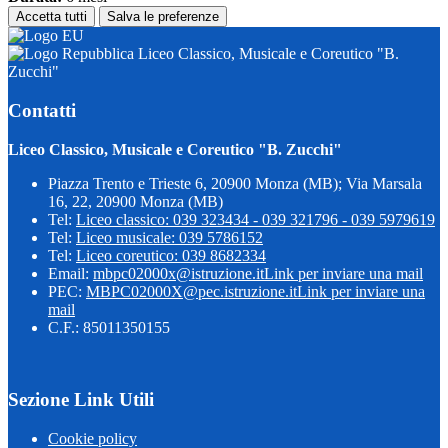
Accetta tutti
Salva le preferenze
Liceo Classico, Musicale e Coreutico "B.
Zucchi"
Contatti
Liceo Classico, Musicale e Coreutico "B. Zucchi"
Piazza Trento e Trieste 6, 20900 Monza (MB); Via Marsala
16, 22, 20900 Monza (MB)
Tel:
Liceo classico: 039 323434 - 039 321796 - 039 5979619
Tel:
Liceo musicale: 039 5786152
Tel:
Liceo coreutico: 039 8682334
Email:
mbpc02000x@istruzione.it
Link per inviare una mail
PEC:
MBPC02000X@pec.istruzione.it
Link per inviare una
mail
C.F.: 85011350155
Sezione Link Utili
Cookie policy