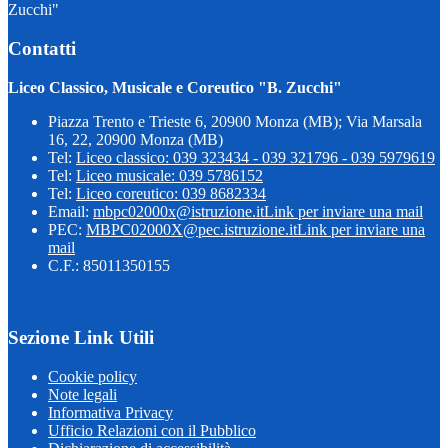
Zucchi"
Contatti
Liceo Classico, Musicale e Coreutico "B. Zucchi"
Piazza Trento e Trieste 6, 20900 Monza (MB); Via Marsala
16, 22, 20900 Monza (MB)
Tel:
Liceo classico: 039 323434 - 039 321796 - 039 5979619
Tel:
Liceo musicale: 039 5786152
Tel:
Liceo coreutico: 039 8682334
Email:
mbpc02000x@istruzione.it
Link per inviare una mail
PEC:
MBPC02000X@pec.istruzione.it
Link per inviare una
mail
C.F.: 85011350155
Sezione Link Utili
Cookie policy
Note legali
Informativa Privacy
Ufficio Relazioni con il Pubblico