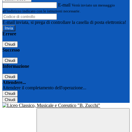
E-mail
Verrà inviato un messaggio
all'indirizzo indicato con le istruzioni necessarie.
E-mail inviata, si prega di controllare la casella di posta elettronica!
Errore
Chiudi
Successo
Chiudi
Informazione
Chiudi
Attendere...
Attendere il completamento dell'operazione...
Chiudi
Chiudi