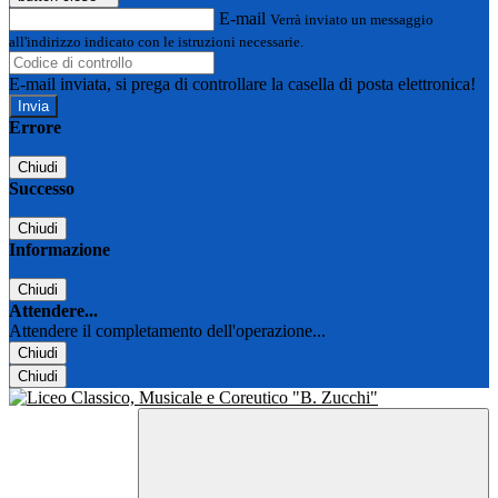
E-mail
Verrà inviato un messaggio
all'indirizzo indicato con le istruzioni necessarie.
E-mail inviata, si prega di controllare la casella di posta elettronica!
Errore
Chiudi
Successo
Chiudi
Informazione
Chiudi
Attendere...
Attendere il completamento dell'operazione...
Chiudi
Chiudi