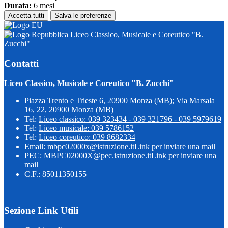
Durata:
6 mesi
Accetta tutti
Salva le preferenze
Liceo Classico, Musicale e Coreutico "B.
Zucchi"
Contatti
Liceo Classico, Musicale e Coreutico "B. Zucchi"
Piazza Trento e Trieste 6, 20900 Monza (MB); Via Marsala
16, 22, 20900 Monza (MB)
Tel:
Liceo classico: 039 323434 - 039 321796 - 039 5979619
Tel:
Liceo musicale: 039 5786152
Tel:
Liceo coreutico: 039 8682334
Email:
mbpc02000x@istruzione.it
Link per inviare una mail
PEC:
MBPC02000X@pec.istruzione.it
Link per inviare una
mail
C.F.: 85011350155
Sezione Link Utili