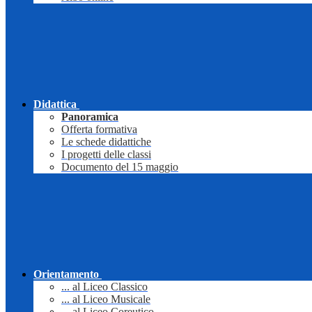
Didattica
Panoramica
Offerta formativa
Le schede didattiche
I progetti delle classi
Documento del 15 maggio
Orientamento
... al Liceo Classico
... al Liceo Musicale
... al Liceo Coreutico