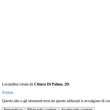
Locandina creata da
Chiara Di Palma, 2D
.
Notizie
Questo sito o gli strumenti terzi da questo utilizzati si avvalgono di coo
Personalizza
Rifiuta tutti
i cookies
Accetta tutti
i cookies