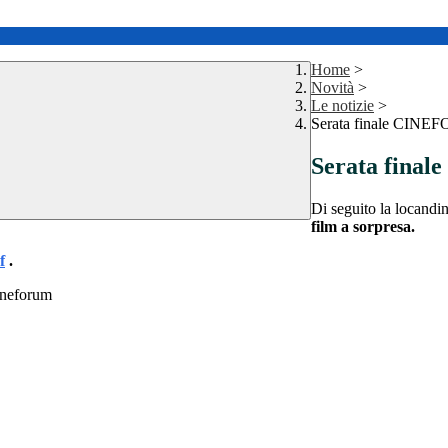
Home
>
Novità
>
Le notizie
>
Serata finale CINE
Serata fina
Di seguito la locandi
film a sorpresa.
f
.