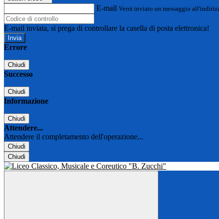
E-mail
Verrà inviato un messaggio all'indirizz
E-mail inviata, si prega di controllare la casella di posta elettronica!
Errore
Chiudi
Successo
Chiudi
Informazione
Chiudi
Attendere...
Attendere il completamento dell'operazione...
Chiudi
Chiudi