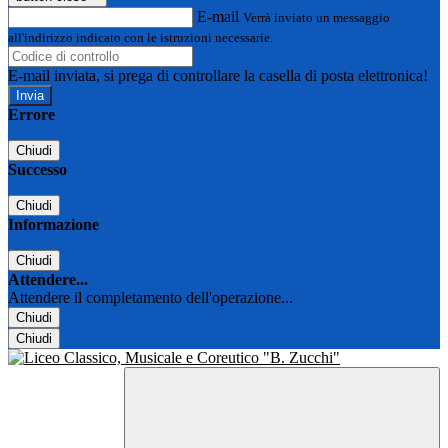
E-mail
Verrà inviato un messaggio
all'indirizzo indicato con le istruzioni necessarie.
E-mail inviata, si prega di controllare la casella di posta elettronica!
Errore
Chiudi
Successo
Chiudi
Informazione
Chiudi
Attendere...
Attendere il completamento dell'operazione...
Chiudi
Chiudi