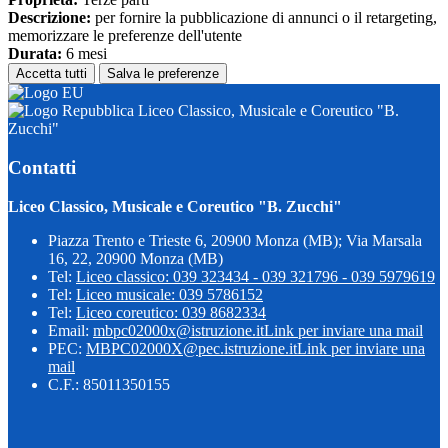
Descrizione:
per fornire la pubblicazione di annunci o il retargeting,
memorizzare le preferenze dell'utente
Durata:
6 mesi
Accetta tutti
Salva le preferenze
Liceo Classico, Musicale e Coreutico "B.
Zucchi"
Contatti
Liceo Classico, Musicale e Coreutico "B. Zucchi"
Piazza Trento e Trieste 6, 20900 Monza (MB); Via Marsala
16, 22, 20900 Monza (MB)
Tel:
Liceo classico: 039 323434 - 039 321796 - 039 5979619
Tel:
Liceo musicale: 039 5786152
Tel:
Liceo coreutico: 039 8682334
Email:
mbpc02000x@istruzione.it
Link per inviare una mail
PEC:
MBPC02000X@pec.istruzione.it
Link per inviare una
mail
C.F.: 85011350155