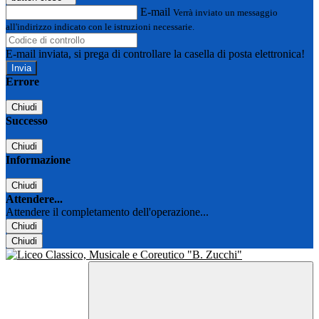
E-mail
Verrà inviato un messaggio
all'indirizzo indicato con le istruzioni necessarie.
E-mail inviata, si prega di controllare la casella di posta elettronica!
Errore
Chiudi
Successo
Chiudi
Informazione
Chiudi
Attendere...
Attendere il completamento dell'operazione...
Chiudi
Chiudi