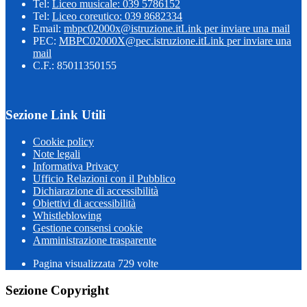
Tel:
Liceo musicale: 039 5786152
Tel:
Liceo coreutico: 039 8682334
Email:
mbpc02000x@istruzione.it
Link per inviare una mail
PEC:
MBPC02000X@pec.istruzione.it
Link per inviare una
mail
C.F.: 85011350155
Sezione Link Utili
Cookie policy
Note legali
Informativa Privacy
Ufficio Relazioni con il Pubblico
Dichiarazione di accessibilità
Obiettivi di accessibilità
Whistleblowing
Gestione consensi cookie
Amministrazione trasparente
Pagina visualizzata
729
volte
Sezione Copyright