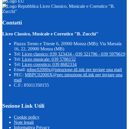
Liceo Classico, Musicale e Coreutico "B.
Zucchi"
Contatti
Liceo Classico, Musicale e Coreutico "B. Zucchi"
Piazza Trento e Trieste 6, 20900 Monza (MB); Via Marsala
16, 22, 20900 Monza (MB)
Tel:
Liceo classico: 039 323434 - 039 321796 - 039 5979619
Tel:
Liceo musicale: 039 5786152
Tel:
Liceo coreutico: 039 8682334
Email:
mbpc02000x@istruzione.it
Link per inviare una mail
PEC:
MBPC02000X@pec.istruzione.it
Link per inviare una
mail
C.F.: 85011350155
Sezione Link Utili
Cookie policy
Note legali
Informativa Privacy