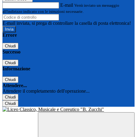
E-mail
Verrà inviato un messaggio
all'indirizzo indicato con le istruzioni necessarie.
E-mail inviata, si prega di controllare la casella di posta elettronica!
Errore
Chiudi
Successo
Chiudi
Informazione
Chiudi
Attendere...
Attendere il completamento dell'operazione...
Chiudi
Chiudi