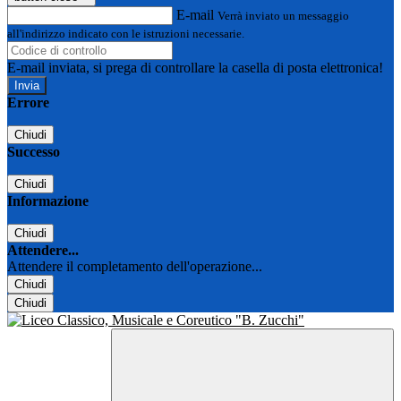
E-mail
Verrà inviato un messaggio
all'indirizzo indicato con le istruzioni necessarie.
E-mail inviata, si prega di controllare la casella di posta elettronica!
Errore
Chiudi
Successo
Chiudi
Informazione
Chiudi
Attendere...
Attendere il completamento dell'operazione...
Chiudi
Chiudi