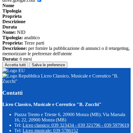
drive.google.com
Nome
Tipologia
Proprieta
Descrizione
Durata
Nome:
NID
Tipologia:
analitico
Proprieta:
Terze parti
Descrizione:
per fornire la pubblicazione di annunci o il retargeting,
memorizzare le preferenze dell'utente
Durata:
6 mesi
Accetta tutti
Salva le preferenze
Liceo Classico, Musicale e Coreutico "B.
Zucchi"
Contatti
Liceo Classico, Musicale e Coreutico "B. Zucchi"
Piazza Trento e Trieste 6, 20900 Monza (MB); Via Marsala
16, 22, 20900 Monza (MB)
Tel:
Liceo classico: 039 323434 - 039 321796 - 039 5979619
Tel:
Liceo musicale: 039 5786152