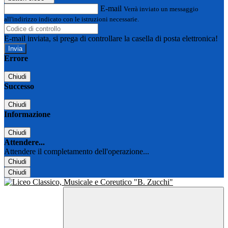
E-mail
Verrà inviato un messaggio
all'indirizzo indicato con le istruzioni necessarie.
E-mail inviata, si prega di controllare la casella di posta elettronica!
Errore
Chiudi
Successo
Chiudi
Informazione
Chiudi
Attendere...
Attendere il completamento dell'operazione...
Chiudi
Chiudi