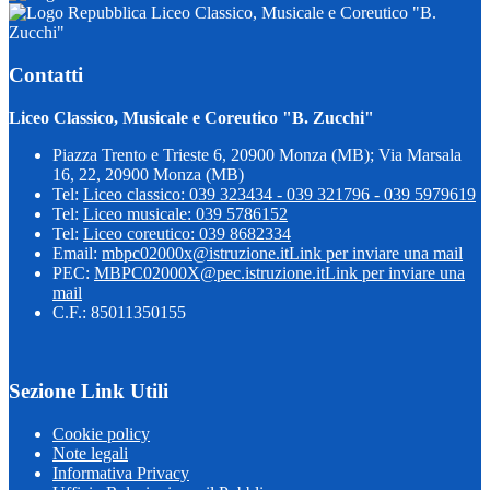
Liceo Classico, Musicale e Coreutico "B.
Zucchi"
Contatti
Liceo Classico, Musicale e Coreutico "B. Zucchi"
Piazza Trento e Trieste 6, 20900 Monza (MB); Via Marsala
16, 22, 20900 Monza (MB)
Tel:
Liceo classico: 039 323434 - 039 321796 - 039 5979619
Tel:
Liceo musicale: 039 5786152
Tel:
Liceo coreutico: 039 8682334
Email:
mbpc02000x@istruzione.it
Link per inviare una mail
PEC:
MBPC02000X@pec.istruzione.it
Link per inviare una
mail
C.F.: 85011350155
Sezione Link Utili
Cookie policy
Note legali
Informativa Privacy