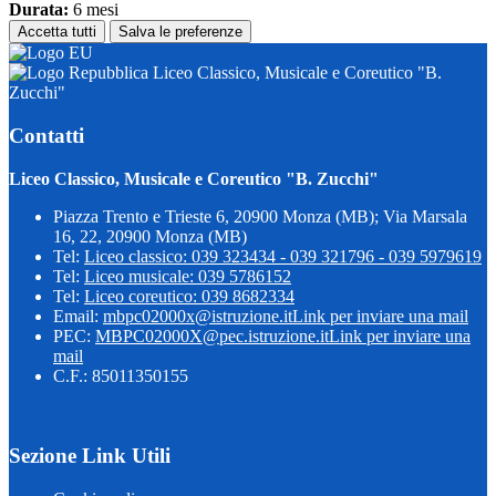
Durata:
6 mesi
Accetta tutti
Salva le preferenze
Liceo Classico, Musicale e Coreutico "B.
Zucchi"
Contatti
Liceo Classico, Musicale e Coreutico "B. Zucchi"
Piazza Trento e Trieste 6, 20900 Monza (MB); Via Marsala
16, 22, 20900 Monza (MB)
Tel:
Liceo classico: 039 323434 - 039 321796 - 039 5979619
Tel:
Liceo musicale: 039 5786152
Tel:
Liceo coreutico: 039 8682334
Email:
mbpc02000x@istruzione.it
Link per inviare una mail
PEC:
MBPC02000X@pec.istruzione.it
Link per inviare una
mail
C.F.: 85011350155
Sezione Link Utili