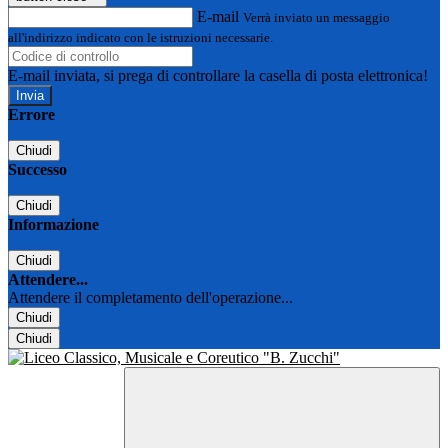
E-mail
Verrà inviato un messaggio
all'indirizzo indicato con le istruzioni necessarie.
E-mail inviata, si prega di controllare la casella di posta elettronica!
Errore
Chiudi
Successo
Chiudi
Informazione
Chiudi
Attendere...
Attendere il completamento dell'operazione...
Chiudi
Chiudi