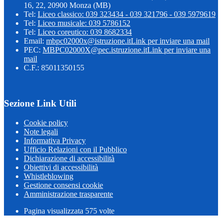
16, 22, 20900 Monza (MB)
Tel:
Liceo classico: 039 323434 - 039 321796 - 039 5979619
Tel:
Liceo musicale: 039 5786152
Tel:
Liceo coreutico: 039 8682334
Email:
mbpc02000x@istruzione.it
Link per inviare una mail
PEC:
MBPC02000X@pec.istruzione.it
Link per inviare una
mail
C.F.: 85011350155
Sezione Link Utili
Cookie policy
Note legali
Informativa Privacy
Ufficio Relazioni con il Pubblico
Dichiarazione di accessibilità
Obiettivi di accessibilità
Whistleblowing
Gestione consensi cookie
Amministrazione trasparente
Pagina visualizzata
575
volte