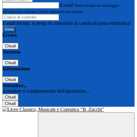
E-mail
Verrà inviato un messaggio
all'indirizzo indicato con le istruzioni necessarie.
E-mail inviata, si prega di controllare la casella di posta elettronica!
Errore
Chiudi
Successo
Chiudi
Informazione
Chiudi
Attendere...
Attendere il completamento dell'operazione...
Chiudi
Chiudi