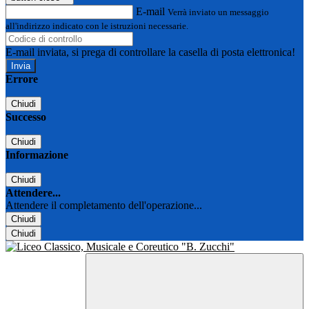
E-mail
Verrà inviato un messaggio
all'indirizzo indicato con le istruzioni necessarie.
E-mail inviata, si prega di controllare la casella di posta elettronica!
Errore
Chiudi
Successo
Chiudi
Informazione
Chiudi
Attendere...
Attendere il completamento dell'operazione...
Chiudi
Chiudi