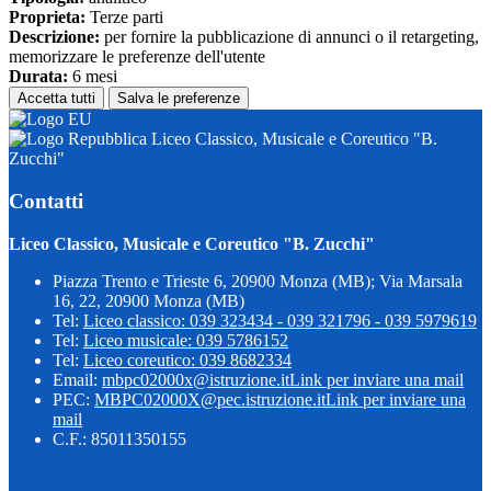
Proprieta:
Terze parti
Descrizione:
per fornire la pubblicazione di annunci o il retargeting,
memorizzare le preferenze dell'utente
Durata:
6 mesi
Accetta tutti
Salva le preferenze
Liceo Classico, Musicale e Coreutico "B.
Zucchi"
Contatti
Liceo Classico, Musicale e Coreutico "B. Zucchi"
Piazza Trento e Trieste 6, 20900 Monza (MB); Via Marsala
16, 22, 20900 Monza (MB)
Tel:
Liceo classico: 039 323434 - 039 321796 - 039 5979619
Tel:
Liceo musicale: 039 5786152
Tel:
Liceo coreutico: 039 8682334
Email:
mbpc02000x@istruzione.it
Link per inviare una mail
PEC:
MBPC02000X@pec.istruzione.it
Link per inviare una
mail
C.F.: 85011350155