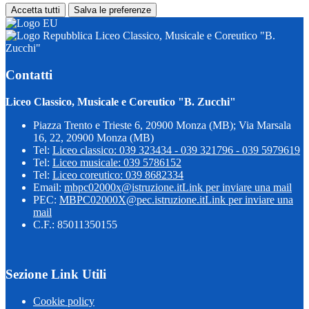
Accetta tutti
Salva le preferenze
Liceo Classico, Musicale e Coreutico "B.
Zucchi"
Contatti
Liceo Classico, Musicale e Coreutico "B. Zucchi"
Piazza Trento e Trieste 6, 20900 Monza (MB); Via Marsala
16, 22, 20900 Monza (MB)
Tel:
Liceo classico: 039 323434 - 039 321796 - 039 5979619
Tel:
Liceo musicale: 039 5786152
Tel:
Liceo coreutico: 039 8682334
Email:
mbpc02000x@istruzione.it
Link per inviare una mail
PEC:
MBPC02000X@pec.istruzione.it
Link per inviare una
mail
C.F.: 85011350155
Sezione Link Utili
Cookie policy