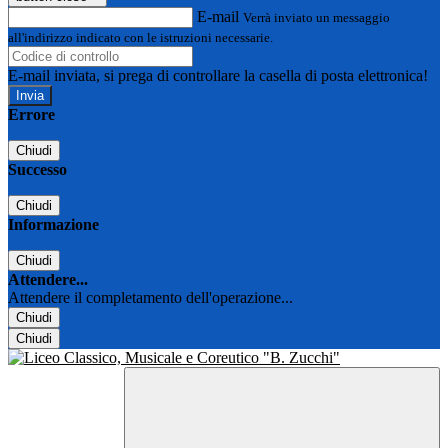
E-mail
Verrà inviato un messaggio
all'indirizzo indicato con le istruzioni necessarie.
E-mail inviata, si prega di controllare la casella di posta elettronica!
Errore
Chiudi
Successo
Chiudi
Informazione
Chiudi
Attendere...
Attendere il completamento dell'operazione...
Chiudi
Chiudi