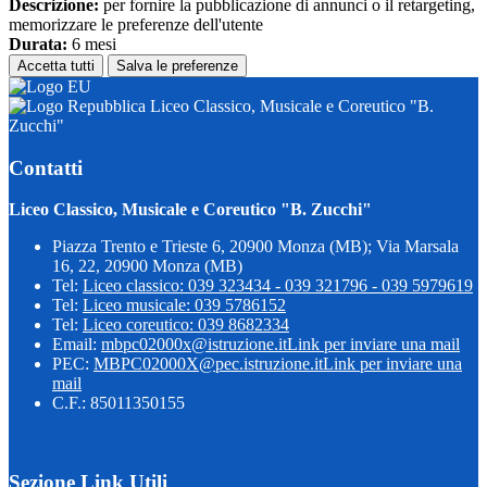
Descrizione:
per fornire la pubblicazione di annunci o il retargeting,
memorizzare le preferenze dell'utente
Durata:
6 mesi
Accetta tutti
Salva le preferenze
Liceo Classico, Musicale e Coreutico "B.
Zucchi"
Contatti
Liceo Classico, Musicale e Coreutico "B. Zucchi"
Piazza Trento e Trieste 6, 20900 Monza (MB); Via Marsala
16, 22, 20900 Monza (MB)
Tel:
Liceo classico: 039 323434 - 039 321796 - 039 5979619
Tel:
Liceo musicale: 039 5786152
Tel:
Liceo coreutico: 039 8682334
Email:
mbpc02000x@istruzione.it
Link per inviare una mail
PEC:
MBPC02000X@pec.istruzione.it
Link per inviare una
mail
C.F.: 85011350155
Sezione Link Utili