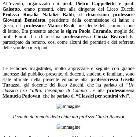
All’evento, organizzato dai
prof. Pietro Cappelletto
e
prof.
Galeotto
, erano presenti, oltre alla dirigente del Liceo Zucchi
Prof.ssa Rosalia Natalizi Baldi
,
il chiarissimo professore
Giovanni Benedetto
, presidente della commissione di latino e
greco, e il
professore Mauro Reali
, presidente della commissione
di latino. Era presente anche la
sig.ra Paola Carando
, moglie del
prof. Fiumi. La chiarissima
professoressa Cinzia Bearzot
ha
partecipato da remoto, così come alcuni dei premiati e dei referenti
delle scuole partecipanti.
Le
lectiones magistrales,
molto apprezzate e seguite con grande
interesse dal pubblico presente, di docenti, studenti e familiari, sono
state affidate nella presente edizione alla
professoressa Gisella
Turazza
, già docente del liceo Zucchi, che ha parlato di
“Un
classico tira l’altro: l’esempio di Catullo”
, e alla
professoressa
Manuela Padovan
, che ha parlato di
“Classici per sentirsi vivi”.
Il saluto da remoto della chiar.ma prof.ssa Cinzia Bearzot