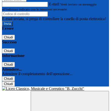
E-mail
Verrà inviato un messaggio
all'indirizzo indicato con le istruzioni necessarie.
E-mail inviata, si prega di controllare la casella di posta elettronica!
Errore
Chiudi
Successo
Chiudi
Informazione
Chiudi
Attendere...
Attendere il completamento dell'operazione...
Chiudi
Chiudi