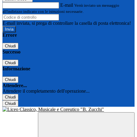
E-mail
Verrà inviato un messaggio
all'indirizzo indicato con le istruzioni necessarie.
E-mail inviata, si prega di controllare la casella di posta elettronica!
Errore
Chiudi
Successo
Chiudi
Informazione
Chiudi
Attendere...
Attendere il completamento dell'operazione...
Chiudi
Chiudi