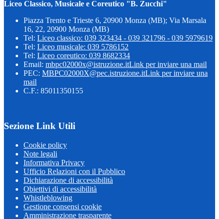
Liceo Classico, Musicale e Coreutico "B. Zucchi"
Piazza Trento e Trieste 6, 20900 Monza (MB); Via Marsala
16, 22, 20900 Monza (MB)
Tel:
Liceo classico: 039 323434 - 039 321796 - 039 5979619
Tel:
Liceo musicale: 039 5786152
Tel:
Liceo coreutico: 039 8682334
Email:
mbpc02000x@istruzione.it
Link per inviare una mail
PEC:
MBPC02000X@pec.istruzione.it
Link per inviare una
mail
C.F.: 85011350155
Sezione Link Utili
Cookie policy
Note legali
Informativa Privacy
Ufficio Relazioni con il Pubblico
Dichiarazione di accessibilità
Obiettivi di accessibilità
Whistleblowing
Gestione consensi cookie
Amministrazione trasparente