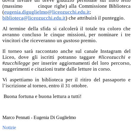
dovrà inviare un breve giudizio personale sul libro letto
(massimo
cinque righe) alla Commissione Biblioteca
(
eugenia.diguglielmo@liceozucchi.edu.it
;
biblioteca@liceozucchi.edu.it
) che attribuirà il punteggio.
Al termine della sfida si calcolerà il totale tra coloro che
avranno concluso le cinque missioni, per nominare i tre
vincitori che riceveranno un
gustoso
premio.
Il torneo sarà raccontato anche sul canale Instagram del
Liceo, dove gli iscritti potranno taggare #
liceozucchi
e
#
zucchilegge
per inserire aggiornamenti del loro percorso,
suggerimenti e citazioni tratte dalle letture in corso.
Vi aspettiamo in biblioteca per il ritiro del passaporto e
l’iscrizione al torneo, entro il 31 ottobre.
Buona fortuna e buona lettura a tutti!
Marco Pennati -
Eugenia Di Guglielmo
Notizie