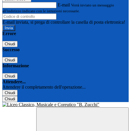
E-mail
Verrà inviato un messaggio
all'indirizzo indicato con le istruzioni necessarie.
E-mail inviata, si prega di controllare la casella di posta elettronica!
Errore
Chiudi
Successo
Chiudi
Informazione
Chiudi
Attendere...
Attendere il completamento dell'operazione...
Chiudi
Chiudi