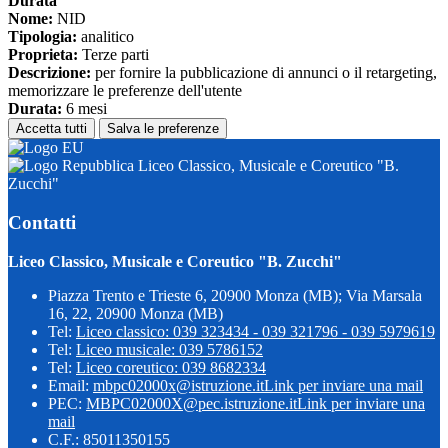
Durata
Nome:
NID
Tipologia:
analitico
Proprieta:
Terze parti
Descrizione:
per fornire la pubblicazione di annunci o il retargeting,
memorizzare le preferenze dell'utente
Durata:
6 mesi
Accetta tutti
Salva le preferenze
Liceo Classico, Musicale e Coreutico "B.
Zucchi"
Contatti
Liceo Classico, Musicale e Coreutico "B. Zucchi"
Piazza Trento e Trieste 6, 20900 Monza (MB); Via Marsala
16, 22, 20900 Monza (MB)
Tel:
Liceo classico: 039 323434 - 039 321796 - 039 5979619
Tel:
Liceo musicale: 039 5786152
Tel:
Liceo coreutico: 039 8682334
Email:
mbpc02000x@istruzione.it
Link per inviare una mail
PEC:
MBPC02000X@pec.istruzione.it
Link per inviare una
mail
C.F.: 85011350155