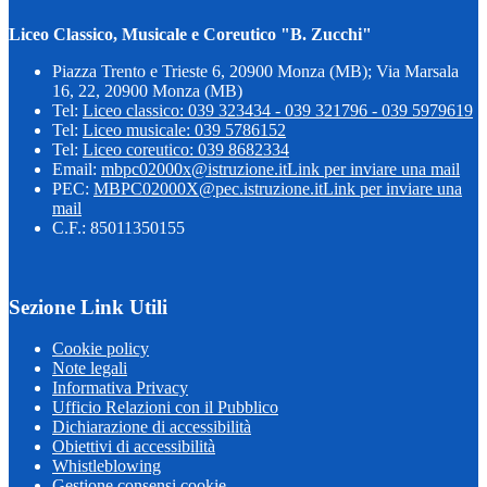
Liceo Classico, Musicale e Coreutico "B. Zucchi"
Piazza Trento e Trieste 6, 20900 Monza (MB); Via Marsala
16, 22, 20900 Monza (MB)
Tel:
Liceo classico: 039 323434 - 039 321796 - 039 5979619
Tel:
Liceo musicale: 039 5786152
Tel:
Liceo coreutico: 039 8682334
Email:
mbpc02000x@istruzione.it
Link per inviare una mail
PEC:
MBPC02000X@pec.istruzione.it
Link per inviare una
mail
C.F.: 85011350155
Sezione Link Utili
Cookie policy
Note legali
Informativa Privacy
Ufficio Relazioni con il Pubblico
Dichiarazione di accessibilità
Obiettivi di accessibilità
Whistleblowing
Gestione consensi cookie