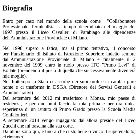
Biografia
Entro per caso nel mondo della scuola come "
Collaboratore
Professionale Terminalista" a tempo determinato nel maggio del
1997 presso il Liceo Cavalleri di Parabiago alle dipendenze
dell'Amministrazione Provinciale di Milano.
Nel 1998 supero a fatica, ma al primo tentativo, il concorso
per
Funzionario di Istituto di Istruzione Superiore
indetto sempre
dall'Amministrazione Provinciale di Milano e finalmente il 2
novembre del 1999 entro in ruolo presso ITC "Primo Levi" di
Bollate (prendendo il posto di quella che successivamente diventerà
mia moglie).
Nel frattempo lo Stato ci assorbe nei suoi ruoli e ci cambia pure
nome e ci trasforma in DSGA (Direttore dei Servizi Generali e
Amministrativi).
Dal settembre del 2012 mi trasferisco a Monza, mio paese di
residenza, e per due anni faccio la mia prima e per ora unica
esperienza di un istituto di Primo Grado presso la Scuola Media
Confalonieri.
A settembre 2014 vengo ingaggiato dall'allora preside del Liceo
Zucchi che mi trascina alla sua corte.
Da allora sono qui, e fino a che ci sto bene o vinco il superenalotto,
ci rimango!