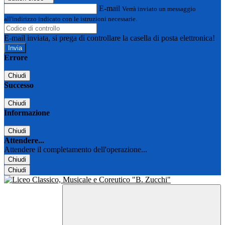
E-mail
Verrà inviato un messaggio
all'indirizzo indicato con le istruzioni necessarie.
E-mail inviata, si prega di controllare la casella di posta elettronica!
Errore
Chiudi
Successo
Chiudi
Informazione
Chiudi
Attendere...
Attendere il completamento dell'operazione...
Chiudi
Chiudi