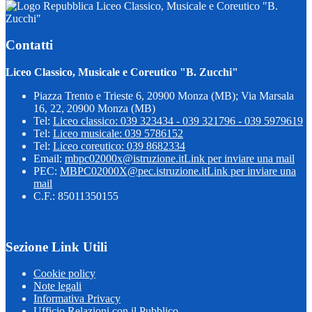
Liceo Classico, Musicale e Coreutico "B.
Zucchi"
Contatti
Liceo Classico, Musicale e Coreutico "B. Zucchi"
Piazza Trento e Trieste 6, 20900 Monza (MB); Via Marsala
16, 22, 20900 Monza (MB)
Tel:
Liceo classico: 039 323434 - 039 321796 - 039 5979619
Tel:
Liceo musicale: 039 5786152
Tel:
Liceo coreutico: 039 8682334
Email:
mbpc02000x@istruzione.it
Link per inviare una mail
PEC:
MBPC02000X@pec.istruzione.it
Link per inviare una
mail
C.F.: 85011350155
Sezione Link Utili
Cookie policy
Note legali
Informativa Privacy
Ufficio Relazioni con il Pubblico