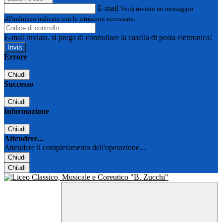
E-mail
Verrà inviato un messaggio
all'indirizzo indicato con le istruzioni necessarie.
E-mail inviata, si prega di controllare la casella di posta elettronica!
Errore
Chiudi
Successo
Chiudi
Informazione
Chiudi
Attendere...
Attendere il completamento dell'operazione...
Chiudi
Chiudi