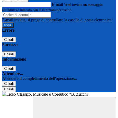
E-mail
Verrà inviato un messaggio
all'indirizzo indicato con le istruzioni necessarie.
E-mail inviata, si prega di controllare la casella di posta elettronica!
Errore
Chiudi
Successo
Chiudi
Informazione
Chiudi
Attendere...
Attendere il completamento dell'operazione...
Chiudi
Chiudi