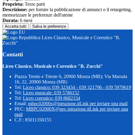
Proprieta:
Terze parti
Descrizione:
per fornire la pubblicazione di annunci o il retargeting,
memorizzare le preferenze dell'utente
Durata:
6 mesi
Accetta tutti
Salva le preferenze
Liceo Classico, Musicale e Coreutico "B.
Zucchi"
Contatti
Liceo Classico, Musicale e Coreutico "B. Zucchi"
Piazza Trento e Trieste 6, 20900 Monza (MB); Via Marsala
16, 22, 20900 Monza (MB)
Tel:
Liceo classico: 039 323434 - 039 321796 - 039 5979619
Tel:
Liceo musicale: 039 5786152
Tel:
Liceo coreutico: 039 8682334
Email:
mbpc02000x@istruzione.it
Link per inviare una mail
PEC:
MBPC02000X@pec.istruzione.it
Link per inviare una
mail
C.F.: 85011350155