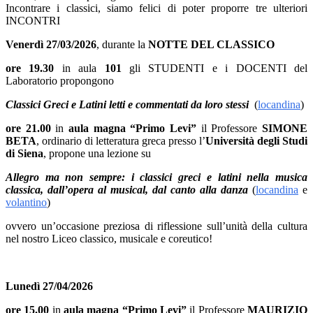
Incontrare i classici
,
siamo felici di poter proporre tre ulteriori
INCONTRI
Venerdì 27/03/2026
, durante la
NOTTE DEL CLASSICO
ore 19.30
in aula
101
gli
STUDENTI
e i
DOCENTI
del
Laboratorio propongono
Classici Greci e Latini letti e commentati da loro stessi
(
locandina
)
ore 21.00
in
aula magna “Primo Levi”
il Professore
SIMONE
BETA
,
ordinario di letteratura greca presso l’
Università degli Studi
di Siena
, propone una lezione su
Allegro ma non sempre: i classici greci e latini nella musica
classica, dall’opera al musical, dal canto alla danza
(
locandina
e
volantino
)
ovvero un’occasione preziosa di riflessione sull’unità della cultura
nel nostro Liceo classico, musicale e coreutico!
Lunedì 27/04/2026
ore 15.00
in
aula magna “Primo Levi”
il Professore
MAURIZIO