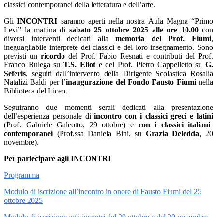
classici contemporanei della letteratura e dell’arte.
Gli
INCONTRI
saranno aperti nella nostra Aula Magna “Primo
Levi” la mattina di
sabato 25 ottobre 2025 alle ore 10.00
con
diversi interventi dedicati alla
memoria del Prof. Fiumi
,
ineguagliabile interprete dei classici e del loro insegnamento. Sono
previsti
un
ricordo
del Prof. Fabio Resnati e contributi del Prof.
Franco Bulega su
T.S. Eliot
e del Prof. Pietro Cappelletto su
G.
Seferis
, seguiti dall’intervento della Dirigente Scolastica Rosalia
Natalizi Baldi per
l’
inaugurazione del Fondo Fausto Fiumi
nella
Biblioteca del Liceo.
Seguiranno due momenti serali dedicati alla presentazione
dell’
esperienza
personale di
incontro con i classici greci e latini
(Prof. Gabriele Galeotto, 29 ottobre) e
con i classici italiani
contemporanei
(Prof.ssa Daniela Bini, su
Grazia Deledda
, 20
novembre).
Per partecipare agli INCONTRI
Programma
Modulo di iscrizione all’incontro in onore di Fausto Fiumi del 25
ottobre 2025
Modulo di iscrizione agli incontri del 29 ottobre e del 20 novembre