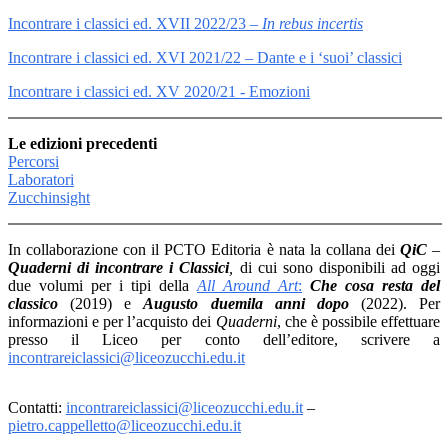
Incontrare i classici ed. XVII 2022/23 –
In rebus incertis
Incontrare i classici ed. XVI 2021/22 – Dante e i ‘suoi’ classici
Incontrare i classici ed. XV 2020/21 - Emozioni
Le edizioni precedenti
Percorsi
Laboratori
Zucchinsight
In collaborazione con il PCTO Editoria è nata la collana dei
QiC
–
Quaderni di incontrare i Classici
,
di cui sono disponibili ad oggi
due volumi per i tipi della
All Around Art
:
Che cosa resta del
classico
(2019) e
Augusto duemila anni dopo
(2022). Per
informazioni e per l’acquisto dei
Quaderni
, che è possibile effettuare
presso il Liceo per conto dell’editore, scrivere a
incontrareiclassici@liceozucchi.edu.it
Contatti:
incontrareiclassici@liceozucchi.edu.it
–
pietro.cappelletto@liceozucchi.edu.it