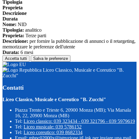
Tipologia
Proprieta
Descrizione
Durata
Nome:
NID
Tipologia:
analitico
Proprieta:
Terze parti
Descrizione:
per fornire la pubblicazione di annunci o il retargeting,
memorizzare le preferenze dell'utente
Durata:
6 mesi
Accetta tutti
Salva le preferenze
Liceo Classico, Musicale e Coreutico "B.
Zucchi"
Contatti
Liceo Classico, Musicale e Coreutico "B. Zucchi"
Piazza Trento e Trieste 6, 20900 Monza (MB); Via Marsala
16, 22, 20900 Monza (MB)
Tel:
Liceo classico: 039 323434 - 039 321796 - 039 5979619
Tel:
Liceo musicale: 039 5786152
Tel:
Liceo coreutico: 039 8682334
Email:
mbpc02000x@istruzione.it
Link per inviare una mail