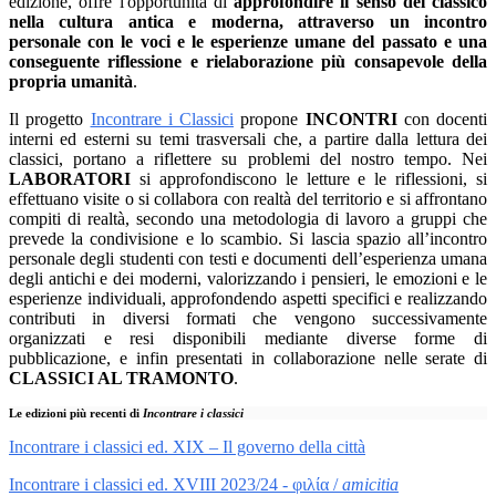
edizione, offre l'opportunità di
approfondire il senso del classico
nella cultura antica e moderna, attraverso un incontro
personale con le voci e le esperienze umane del passato e una
conseguente riflessione e rielaborazione più consapevole della
propria umanità
.
Il progetto
Incontrare i Classici
propone
INCONTRI
con docenti
interni ed esterni su temi trasversali che, a partire dalla lettura dei
classici, portano a riflettere su problemi del nostro tempo. Nei
LABORATORI
si approfondiscono le letture e le riflessioni, si
effettuano visite o si collabora con realtà del territorio e si affrontano
compiti di realtà, secondo una metodologia di lavoro a gruppi che
prevede la condivisione e lo scambio. Si lascia spazio all’incontro
personale degli studenti con testi e documenti dell’esperienza umana
degli antichi e dei moderni, valorizzando i pensieri, le emozioni e le
esperienze individuali, approfondendo aspetti specifici e realizzando
contributi in diversi formati che vengono successivamente
organizzati e resi disponibili mediante diverse forme di
pubblicazione, e infin presentati in collaborazione nelle serate di
CLASSICI AL TRAMONTO
.
Le edizioni più recenti di
Incontrare i classici
Incontrare i classici ed. XIX – Il governo della città
Incontrare i classici ed. XVIII 2023/24 - φιλία /
amicitia