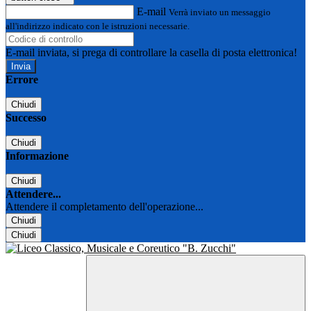
E-mail
Verrà inviato un messaggio
all'indirizzo indicato con le istruzioni necessarie.
E-mail inviata, si prega di controllare la casella di posta elettronica!
Errore
Chiudi
Successo
Chiudi
Informazione
Chiudi
Attendere...
Attendere il completamento dell'operazione...
Chiudi
Chiudi