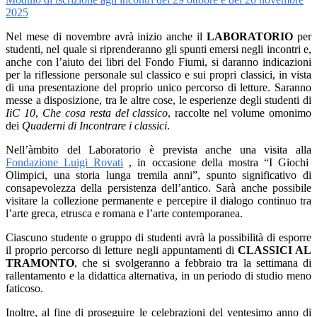
2025
Nel mese di novembre avrà inizio anche il
LABORATORIO
per
studenti, nel quale si riprenderanno gli spunti emersi negli incontri e,
anche con l’aiuto dei libri del Fondo Fiumi, si daranno indicazioni
per la riflessione personale sul classico e sui propri classici, in vista
di una presentazione del proprio unico percorso di letture. Saranno
messe a disposizione, tra le altre cose, le esperienze degli studenti di
IiC 10
,
Che cosa resta del classico
, raccolte nel volume omonimo
dei
Quaderni di Incontrare i classici
.
Nell’àmbito del Laboratorio è prevista anche una visita alla
Fondazione Luigi Rovati
,
in occasione della mostra “I Giochi
Olimpici, una storia lunga tremila anni”, spunto significativo di
consapevolezza della persistenza dell’antico. Sarà anche possibile
visitare la collezione permanente e percepire il dialogo continuo tra
l’arte greca, etrusca e romana e l’arte contemporanea.
Ciascuno studente o gruppo di studenti avrà la possibilità di esporre
il proprio percorso di letture negli appuntamenti di
CLASSICI AL
TRAMONTO
, che si svolgeranno a febbraio tra la settimana di
rallentamento e la didattica alternativa, in un periodo di studio meno
faticoso.
Inoltre, al fine di proseguire le celebrazioni del ventesimo anno di