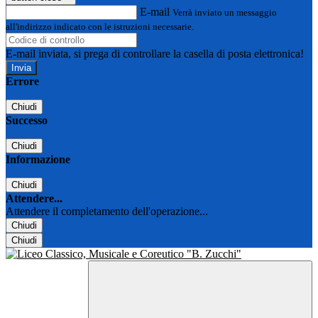
E-mail
Verrà inviato un messaggio
all'indirizzo indicato con le istruzioni necessarie.
E-mail inviata, si prega di controllare la casella di posta elettronica!
Errore
Chiudi
Successo
Chiudi
Informazione
Chiudi
Attendere...
Attendere il completamento dell'operazione...
Chiudi
Chiudi