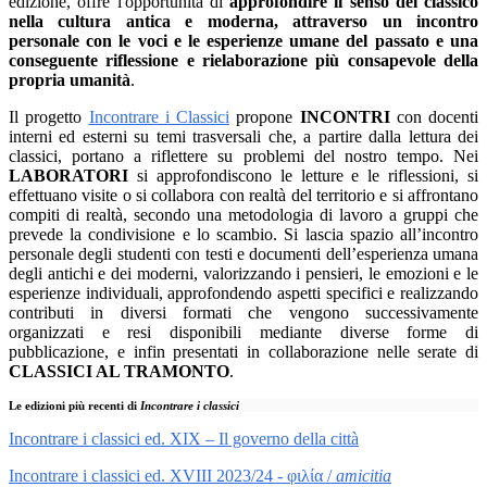
edizione, offre l'opportunità di
approfondire il senso del classico
nella cultura antica e moderna, attraverso un incontro
personale con le voci e le esperienze umane del passato e una
conseguente riflessione e rielaborazione più consapevole della
propria umanità
.
Il progetto
Incontrare i Classici
propone
INCONTRI
con docenti
interni ed esterni su temi trasversali che, a partire dalla lettura dei
classici, portano a riflettere su problemi del nostro tempo. Nei
LABORATORI
si approfondiscono le letture e le riflessioni, si
effettuano visite o si collabora con realtà del territorio e si affrontano
compiti di realtà, secondo una metodologia di lavoro a gruppi che
prevede la condivisione e lo scambio. Si lascia spazio all’incontro
personale degli studenti con testi e documenti dell’esperienza umana
degli antichi e dei moderni, valorizzando i pensieri, le emozioni e le
esperienze individuali, approfondendo aspetti specifici e realizzando
contributi in diversi formati che vengono successivamente
organizzati e resi disponibili mediante diverse forme di
pubblicazione, e infin presentati in collaborazione nelle serate di
CLASSICI AL TRAMONTO
.
Le edizioni più recenti di
Incontrare i classici
Incontrare i classici ed. XIX – Il governo della città
Incontrare i classici ed. XVIII 2023/24 - φιλία /
amicitia