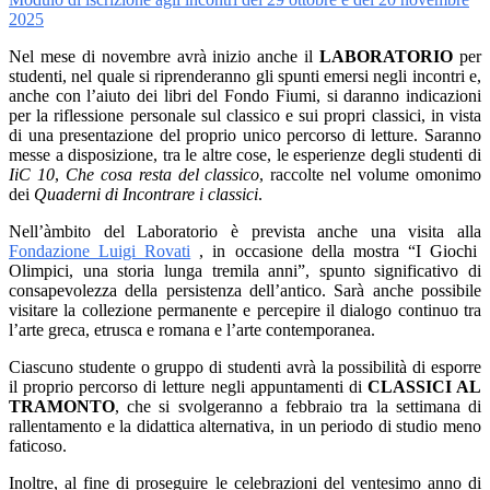
2025
Nel mese di novembre avrà inizio anche il
LABORATORIO
per
studenti, nel quale si riprenderanno gli spunti emersi negli incontri e,
anche con l’aiuto dei libri del Fondo Fiumi, si daranno indicazioni
per la riflessione personale sul classico e sui propri classici, in vista
di una presentazione del proprio unico percorso di letture. Saranno
messe a disposizione, tra le altre cose, le esperienze degli studenti di
IiC 10
,
Che cosa resta del classico
, raccolte nel volume omonimo
dei
Quaderni di Incontrare i classici
.
Nell’àmbito del Laboratorio è prevista anche una visita alla
Fondazione Luigi Rovati
,
in occasione della mostra “I Giochi
Olimpici, una storia lunga tremila anni”, spunto significativo di
consapevolezza della persistenza dell’antico. Sarà anche possibile
visitare la collezione permanente e percepire il dialogo continuo tra
l’arte greca, etrusca e romana e l’arte contemporanea.
Ciascuno studente o gruppo di studenti avrà la possibilità di esporre
il proprio percorso di letture negli appuntamenti di
CLASSICI AL
TRAMONTO
, che si svolgeranno a febbraio tra la settimana di
rallentamento e la didattica alternativa, in un periodo di studio meno
faticoso.
Inoltre, al fine di proseguire le celebrazioni del ventesimo anno di