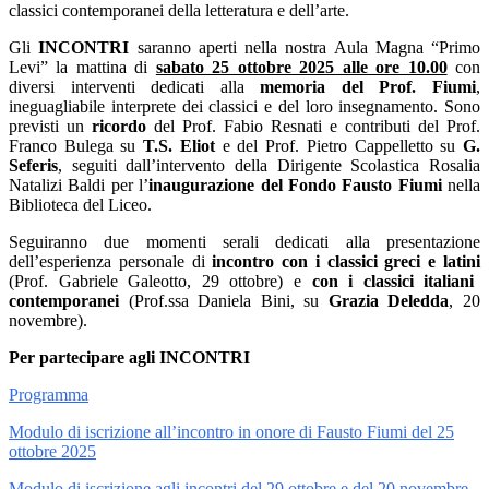
classici contemporanei della letteratura e dell’arte.
Gli
INCONTRI
saranno aperti nella nostra Aula Magna “Primo
Levi” la mattina di
sabato 25 ottobre 2025 alle ore 10.00
con
diversi interventi dedicati alla
memoria del Prof. Fiumi
,
ineguagliabile interprete dei classici e del loro insegnamento. Sono
previsti
un
ricordo
del Prof. Fabio Resnati e contributi del Prof.
Franco Bulega su
T.S. Eliot
e del Prof. Pietro Cappelletto su
G.
Seferis
, seguiti dall’intervento della Dirigente Scolastica Rosalia
Natalizi Baldi per
l’
inaugurazione del Fondo Fausto Fiumi
nella
Biblioteca del Liceo.
Seguiranno due momenti serali dedicati alla presentazione
dell’
esperienza
personale di
incontro con i classici greci e latini
(Prof. Gabriele Galeotto, 29 ottobre) e
con i classici italiani
contemporanei
(Prof.ssa Daniela Bini, su
Grazia Deledda
, 20
novembre).
Per partecipare agli INCONTRI
Programma
Modulo di iscrizione all’incontro in onore di Fausto Fiumi del 25
ottobre 2025
Modulo di iscrizione agli incontri del 29 ottobre e del 20 novembre