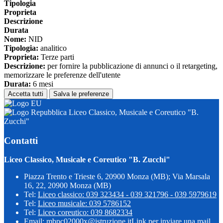
Tipologia
Proprieta
Descrizione
Durata
Nome:
NID
Tipologia:
analitico
Proprieta:
Terze parti
Descrizione:
per fornire la pubblicazione di annunci o il retargeting,
memorizzare le preferenze dell'utente
Durata:
6 mesi
Accetta tutti
Salva le preferenze
Liceo Classico, Musicale e Coreutico "B.
Zucchi"
Contatti
Liceo Classico, Musicale e Coreutico "B. Zucchi"
Piazza Trento e Trieste 6, 20900 Monza (MB); Via Marsala
16, 22, 20900 Monza (MB)
Tel:
Liceo classico: 039 323434 - 039 321796 - 039 5979619
Tel:
Liceo musicale: 039 5786152
Tel:
Liceo coreutico: 039 8682334
Email:
mbpc02000x@istruzione.it
Link per inviare una mail