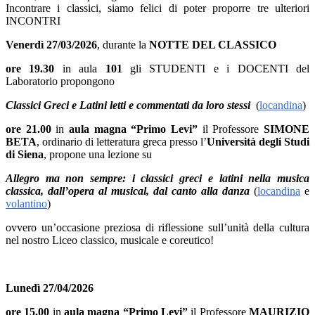
Incontrare i classici
,
siamo felici di poter proporre tre ulteriori
INCONTRI
Venerdì 27/03/2026
, durante la
NOTTE DEL CLASSICO
ore 19.30
in aula
101
gli
STUDENTI
e i
DOCENTI
del
Laboratorio propongono
Classici Greci e Latini letti e commentati da loro stessi
(
locandina
)
ore 21.00
in
aula magna “Primo Levi”
il Professore
SIMONE
BETA
,
ordinario di letteratura greca presso l’
Università degli Studi
di Siena
, propone una lezione su
Allegro ma non sempre: i classici greci e latini nella musica
classica, dall’opera al musical, dal canto alla danza
(
locandina
e
volantino
)
ovvero un’occasione preziosa di riflessione sull’unità della cultura
nel nostro Liceo classico, musicale e coreutico!
Lunedì 27/04/2026
ore 15.00
in
aula magna “Primo Levi”
il Professore
MAURIZIO