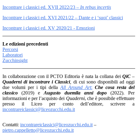
Incontrare i classici ed. XVII 2022/23 –
In rebus incertis
Incontrare i classici ed. XVI 2021/22 – Dante e i ‘suoi’ classici
Incontrare i classici ed. XV 2020/21 - Emozioni
Le edizioni precedenti
Percorsi
Laboratori
Zucchinsight
In collaborazione con il PCTO Editoria è nata la collana dei
QiC
–
Quaderni di incontrare i Classici
,
di cui sono disponibili ad oggi
due volumi per i tipi della
All Around Art
:
Che cosa resta del
classico
(2019) e
Augusto duemila anni dopo
(2022). Per
informazioni e per l’acquisto dei
Quaderni
, che è possibile effettuare
presso il Liceo per conto dell’editore, scrivere a
incontrareiclassici@liceozucchi.edu.it
Contatti:
incontrareiclassici@liceozucchi.edu.it
–
pietro.cappelletto@liceozucchi.edu.it