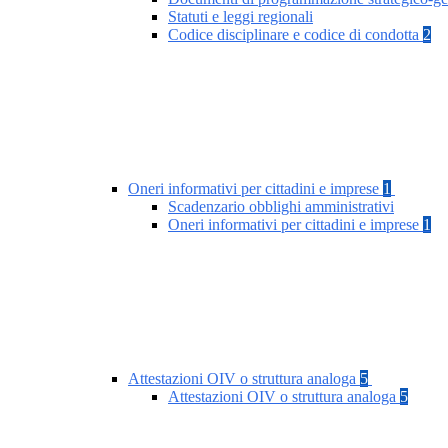
Statuti e leggi regionali
Codice disciplinare e codice di condotta
2
Oneri informativi per cittadini e imprese
1
Scadenzario obblighi amministrativi
Oneri informativi per cittadini e imprese
1
Attestazioni OIV o struttura analoga
5
Attestazioni OIV o struttura analoga
5