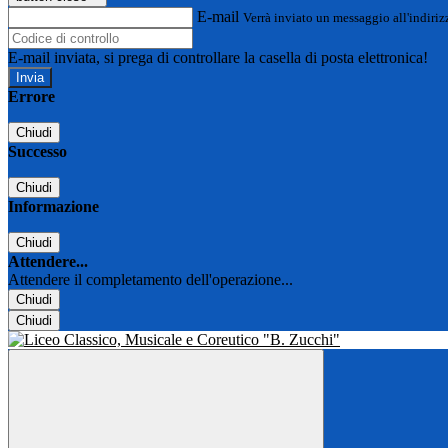
E-mail
Verrà inviato un messaggio all'indirizz
E-mail inviata, si prega di controllare la casella di posta elettronica!
Errore
Chiudi
Successo
Chiudi
Informazione
Chiudi
Attendere...
Attendere il completamento dell'operazione...
Chiudi
Chiudi