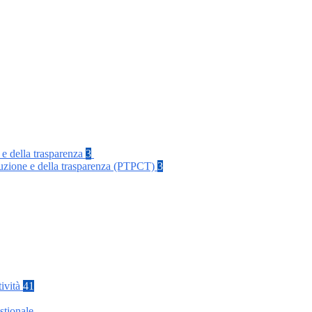
 e della trasparenza
3
rruzione e della trasparenza (PTPCT)
3
tività
41
stionale