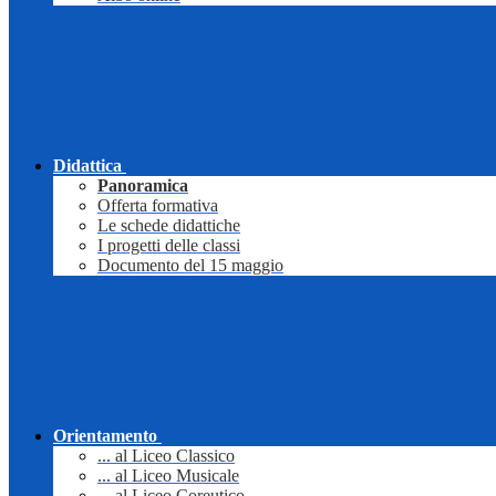
Didattica
Panoramica
Offerta formativa
Le schede didattiche
I progetti delle classi
Documento del 15 maggio
Orientamento
... al Liceo Classico
... al Liceo Musicale
... al Liceo Coreutico