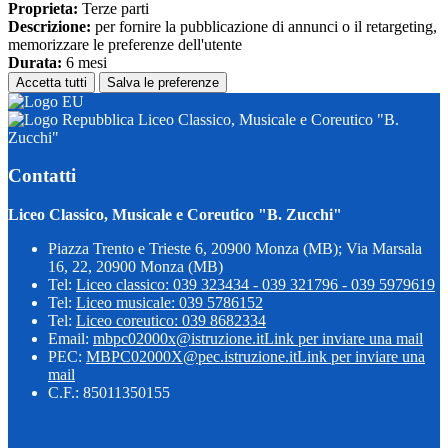
Proprieta:
Terze parti
Descrizione:
per fornire la pubblicazione di annunci o il retargeting,
memorizzare le preferenze dell'utente
Durata:
6 mesi
Accetta tutti
Salva le preferenze
Liceo Classico, Musicale e Coreutico "B.
Zucchi"
Contatti
Liceo Classico, Musicale e Coreutico "B. Zucchi"
Piazza Trento e Trieste 6, 20900 Monza (MB); Via Marsala
16, 22, 20900 Monza (MB)
Tel:
Liceo classico: 039 323434 - 039 321796 - 039 5979619
Tel:
Liceo musicale: 039 5786152
Tel:
Liceo coreutico: 039 8682334
Email:
mbpc02000x@istruzione.it
Link per inviare una mail
PEC:
MBPC02000X@pec.istruzione.it
Link per inviare una
mail
C.F.: 85011350155