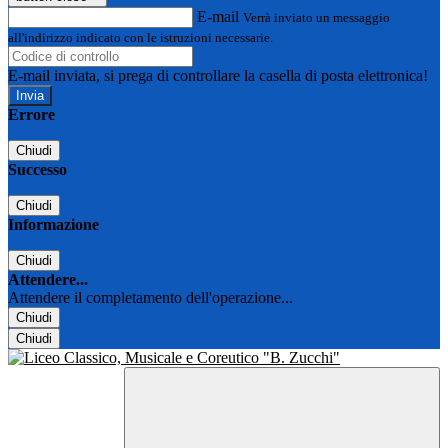
E-mail
Verrà inviato un messaggio
all'indirizzo indicato con le istruzioni necessarie.
E-mail inviata, si prega di controllare la casella di posta elettronica!
Errore
Chiudi
Successo
Chiudi
Informazione
Chiudi
Attendere...
Attendere il completamento dell'operazione...
Chiudi
Chiudi