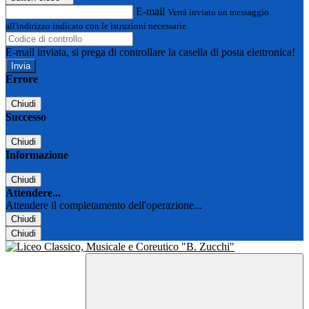
E-mail
Verrà inviato un messaggio
all'indirizzo indicato con le istruzioni necessarie.
E-mail inviata, si prega di controllare la casella di posta elettronica!
Errore
Chiudi
Successo
Chiudi
Informazione
Chiudi
Attendere...
Attendere il completamento dell'operazione...
Chiudi
Chiudi