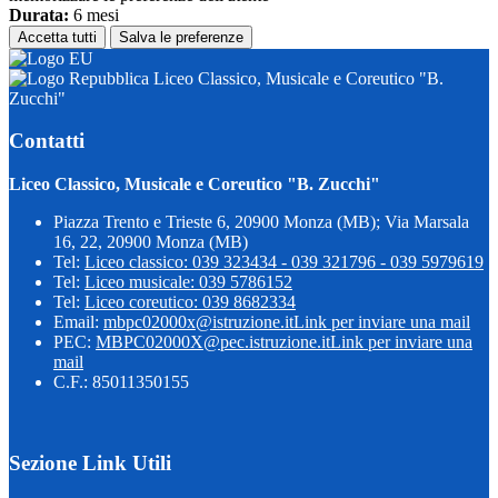
Durata:
6 mesi
Accetta tutti
Salva le preferenze
Liceo Classico, Musicale e Coreutico "B.
Zucchi"
Contatti
Liceo Classico, Musicale e Coreutico "B. Zucchi"
Piazza Trento e Trieste 6, 20900 Monza (MB); Via Marsala
16, 22, 20900 Monza (MB)
Tel:
Liceo classico: 039 323434 - 039 321796 - 039 5979619
Tel:
Liceo musicale: 039 5786152
Tel:
Liceo coreutico: 039 8682334
Email:
mbpc02000x@istruzione.it
Link per inviare una mail
PEC:
MBPC02000X@pec.istruzione.it
Link per inviare una
mail
C.F.: 85011350155
Sezione Link Utili