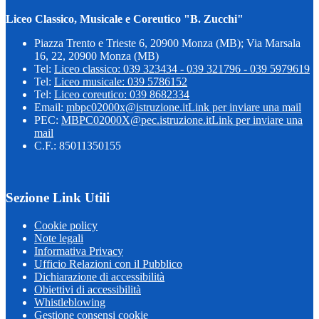
Liceo Classico, Musicale e Coreutico "B. Zucchi"
Piazza Trento e Trieste 6, 20900 Monza (MB); Via Marsala
16, 22, 20900 Monza (MB)
Tel:
Liceo classico: 039 323434 - 039 321796 - 039 5979619
Tel:
Liceo musicale: 039 5786152
Tel:
Liceo coreutico: 039 8682334
Email:
mbpc02000x@istruzione.it
Link per inviare una mail
PEC:
MBPC02000X@pec.istruzione.it
Link per inviare una
mail
C.F.: 85011350155
Sezione Link Utili
Cookie policy
Note legali
Informativa Privacy
Ufficio Relazioni con il Pubblico
Dichiarazione di accessibilità
Obiettivi di accessibilità
Whistleblowing
Gestione consensi cookie