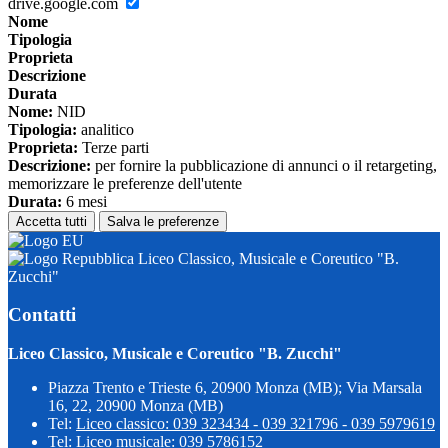
drive.google.com
Nome
Tipologia
Proprieta
Descrizione
Durata
Nome:
NID
Tipologia:
analitico
Proprieta:
Terze parti
Descrizione:
per fornire la pubblicazione di annunci o il retargeting,
memorizzare le preferenze dell'utente
Durata:
6 mesi
Accetta tutti
Salva le preferenze
Liceo Classico, Musicale e Coreutico "B.
Zucchi"
Contatti
Liceo Classico, Musicale e Coreutico "B. Zucchi"
Piazza Trento e Trieste 6, 20900 Monza (MB); Via Marsala
16, 22, 20900 Monza (MB)
Tel:
Liceo classico: 039 323434 - 039 321796 - 039 5979619
Tel:
Liceo musicale: 039 5786152