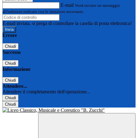
E-mail
Verrà inviato un messaggio
all'indirizzo indicato con le istruzioni necessarie.
E-mail inviata, si prega di controllare la casella di posta elettronica!
Errore
Chiudi
Successo
Chiudi
Informazione
Chiudi
Attendere...
Attendere il completamento dell'operazione...
Chiudi
Chiudi