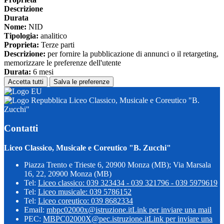
Descrizione
Durata
Nome:
NID
Tipologia:
analitico
Proprieta:
Terze parti
Descrizione:
per fornire la pubblicazione di annunci o il retargeting,
memorizzare le preferenze dell'utente
Durata:
6 mesi
Accetta tutti
Salva le preferenze
Liceo Classico, Musicale e Coreutico "B.
Zucchi"
Contatti
Liceo Classico, Musicale e Coreutico "B. Zucchi"
Piazza Trento e Trieste 6, 20900 Monza (MB); Via Marsala
16, 22, 20900 Monza (MB)
Tel:
Liceo classico: 039 323434 - 039 321796 - 039 5979619
Tel:
Liceo musicale: 039 5786152
Tel:
Liceo coreutico: 039 8682334
Email:
mbpc02000x@istruzione.it
Link per inviare una mail
PEC:
MBPC02000X@pec.istruzione.it
Link per inviare una