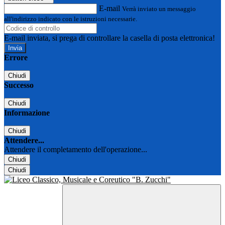
E-mail
Verrà inviato un messaggio
all'indirizzo indicato con le istruzioni necessarie.
E-mail inviata, si prega di controllare la casella di posta elettronica!
Errore
Chiudi
Successo
Chiudi
Informazione
Chiudi
Attendere...
Attendere il completamento dell'operazione...
Chiudi
Chiudi