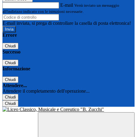
E-mail
Verrà inviato un messaggio
all'indirizzo indicato con le istruzioni necessarie.
E-mail inviata, si prega di controllare la casella di posta elettronica!
Errore
Chiudi
Successo
Chiudi
Informazione
Chiudi
Attendere...
Attendere il completamento dell'operazione...
Chiudi
Chiudi