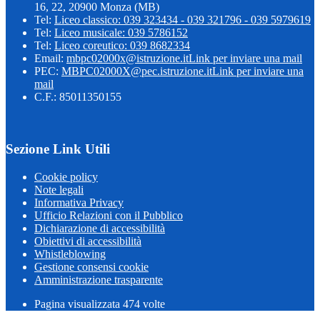
16, 22, 20900 Monza (MB)
Tel:
Liceo classico: 039 323434 - 039 321796 - 039 5979619
Tel:
Liceo musicale: 039 5786152
Tel:
Liceo coreutico: 039 8682334
Email:
mbpc02000x@istruzione.it
Link per inviare una mail
PEC:
MBPC02000X@pec.istruzione.it
Link per inviare una
mail
C.F.: 85011350155
Sezione Link Utili
Cookie policy
Note legali
Informativa Privacy
Ufficio Relazioni con il Pubblico
Dichiarazione di accessibilità
Obiettivi di accessibilità
Whistleblowing
Gestione consensi cookie
Amministrazione trasparente
Pagina visualizzata
474
volte