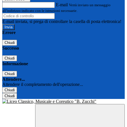
E-mail
Verrà inviato un messaggio
all'indirizzo indicato con le istruzioni necessarie.
E-mail inviata, si prega di controllare la casella di posta elettronica!
Errore
Chiudi
Successo
Chiudi
Informazione
Chiudi
Attendere...
Attendere il completamento dell'operazione...
Chiudi
Chiudi