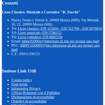
Contatti
Liceo Classico, Musicale e Coreutico "B. Zucchi"
Piazza Trento e Trieste 6, 20900 Monza (MB); Via Marsala
16, 22, 20900 Monza (MB)
Tel:
Liceo classico: 039 323434 - 039 321796 - 039 5979619
Tel:
Liceo musicale: 039 5786152
Tel:
Liceo coreutico: 039 8682334
Email:
mbpc02000x@istruzione.it
Link per inviare una mail
PEC:
MBPC02000X@pec.istruzione.it
Link per inviare una
mail
C.F.: 85011350155
Sezione Link Utili
Cookie policy
Note legali
Informativa Privacy
Ufficio Relazioni con il Pubblico
Dichiarazione di accessibilità
Obiettivi di accessibilità