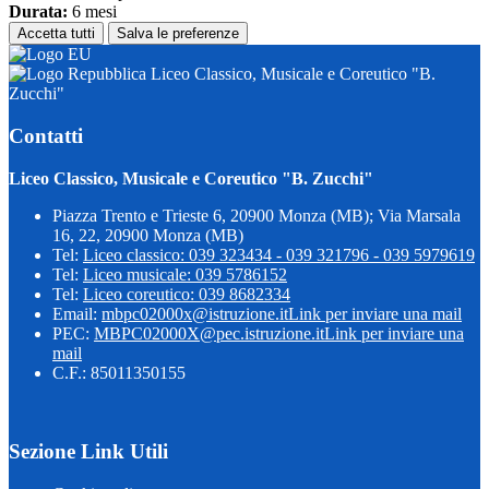
Durata:
6 mesi
Accetta tutti
Salva le preferenze
Liceo Classico, Musicale e Coreutico "B.
Zucchi"
Contatti
Liceo Classico, Musicale e Coreutico "B. Zucchi"
Piazza Trento e Trieste 6, 20900 Monza (MB); Via Marsala
16, 22, 20900 Monza (MB)
Tel:
Liceo classico: 039 323434 - 039 321796 - 039 5979619
Tel:
Liceo musicale: 039 5786152
Tel:
Liceo coreutico: 039 8682334
Email:
mbpc02000x@istruzione.it
Link per inviare una mail
PEC:
MBPC02000X@pec.istruzione.it
Link per inviare una
mail
C.F.: 85011350155
Sezione Link Utili