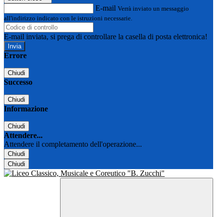
E-mail
Verrà inviato un messaggio
all'indirizzo indicato con le istruzioni necessarie.
E-mail inviata, si prega di controllare la casella di posta elettronica!
Errore
Chiudi
Successo
Chiudi
Informazione
Chiudi
Attendere...
Attendere il completamento dell'operazione...
Chiudi
Chiudi