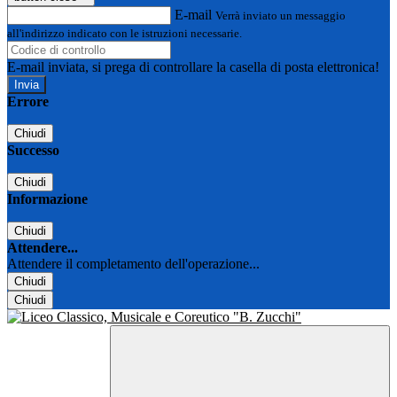
E-mail
Verrà inviato un messaggio
all'indirizzo indicato con le istruzioni necessarie.
E-mail inviata, si prega di controllare la casella di posta elettronica!
Errore
Chiudi
Successo
Chiudi
Informazione
Chiudi
Attendere...
Attendere il completamento dell'operazione...
Chiudi
Chiudi