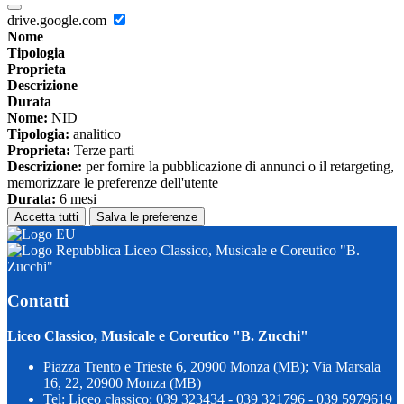
drive.google.com
Nome
Tipologia
Proprieta
Descrizione
Durata
Nome:
NID
Tipologia:
analitico
Proprieta:
Terze parti
Descrizione:
per fornire la pubblicazione di annunci o il retargeting,
memorizzare le preferenze dell'utente
Durata:
6 mesi
Accetta tutti
Salva le preferenze
Liceo Classico, Musicale e Coreutico "B.
Zucchi"
Contatti
Liceo Classico, Musicale e Coreutico "B. Zucchi"
Piazza Trento e Trieste 6, 20900 Monza (MB); Via Marsala
16, 22, 20900 Monza (MB)
Tel:
Liceo classico: 039 323434 - 039 321796 - 039 5979619