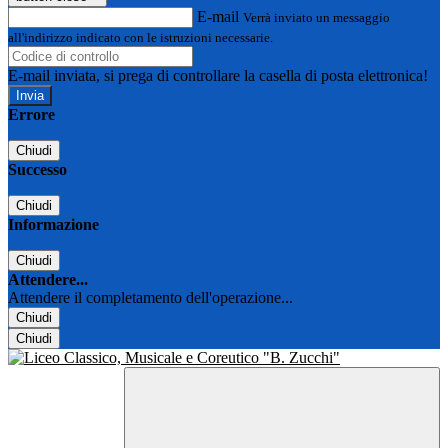
E-mail
Verrà inviato un messaggio
all'indirizzo indicato con le istruzioni necessarie.
E-mail inviata, si prega di controllare la casella di posta elettronica!
Errore
Chiudi
Successo
Chiudi
Informazione
Chiudi
Attendere...
Attendere il completamento dell'operazione...
Chiudi
Chiudi