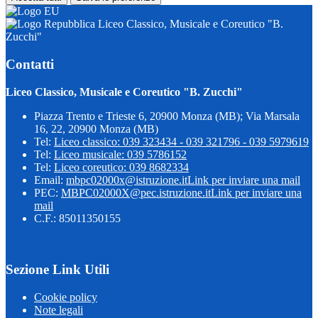
Liceo Classico, Musicale e Coreutico "B.
Zucchi"
Contatti
Liceo Classico, Musicale e Coreutico "B. Zucchi"
Piazza Trento e Trieste 6, 20900 Monza (MB); Via Marsala
16, 22, 20900 Monza (MB)
Tel:
Liceo classico: 039 323434 - 039 321796 - 039 5979619
Tel:
Liceo musicale: 039 5786152
Tel:
Liceo coreutico: 039 8682334
Email:
mbpc02000x@istruzione.it
Link per inviare una mail
PEC:
MBPC02000X@pec.istruzione.it
Link per inviare una
mail
C.F.: 85011350155
Sezione Link Utili
Cookie policy
Note legali