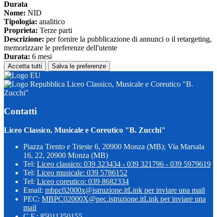
Durata
Nome:
NID
Tipologia:
analitico
Proprieta:
Terze parti
Descrizione:
per fornire la pubblicazione di annunci o il retargeting,
memorizzare le preferenze dell'utente
Durata:
6 mesi
Accetta tutti
Salva le preferenze
Liceo Classico, Musicale e Coreutico "B.
Zucchi"
Contatti
Liceo Classico, Musicale e Coreutico "B. Zucchi"
Piazza Trento e Trieste 6, 20900 Monza (MB); Via Marsala
16, 22, 20900 Monza (MB)
Tel:
Liceo classico: 039 323434 - 039 321796 - 039 5979619
Tel:
Liceo musicale: 039 5786152
Tel:
Liceo coreutico: 039 8682334
Email:
mbpc02000x@istruzione.it
Link per inviare una mail
PEC:
MBPC02000X@pec.istruzione.it
Link per inviare una
mail
C.F.: 85011350155