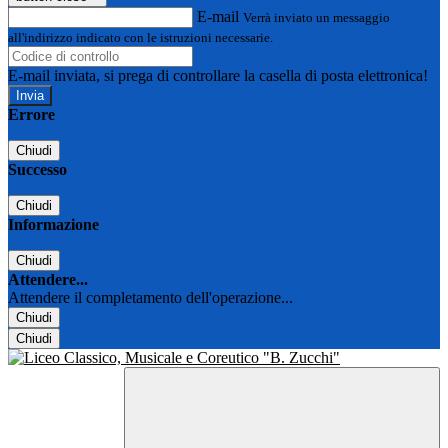
E-mail
Verrà inviato un messaggio
all'indirizzo indicato con le istruzioni necessarie.
E-mail inviata, si prega di controllare la casella di posta elettronica!
Errore
Chiudi
Successo
Chiudi
Informazione
Chiudi
Attendere...
Attendere il completamento dell'operazione...
Chiudi
Chiudi