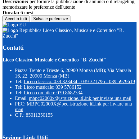
Descrizione:
per fornire la pubblicazione di annunci o il retargeting,
memorizzare le preferenze dell'utente
Durata:
6 mesi
Accetta tutti
Salva le preferenze
Liceo Classico, Musicale e Coreutico "B.
Zucchi"
Contatti
Liceo Classico, Musicale e Coreutico "B. Zucchi"
Piazza Trento e Trieste 6, 20900 Monza (MB); Via Marsala
16, 22, 20900 Monza (MB)
Tel:
Liceo classico: 039 323434 - 039 321796 - 039 5979619
Tel:
Liceo musicale: 039 5786152
Tel:
Liceo coreutico: 039 8682334
Email:
mbpc02000x@istruzione.it
Link per inviare una mail
PEC:
MBPC02000X@pec.istruzione.it
Link per inviare una
mail
C.F.: 85011350155
Sezione Link Utili