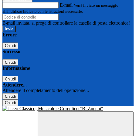
E-mail
Verrà inviato un messaggio
all'indirizzo indicato con le istruzioni necessarie.
E-mail inviata, si prega di controllare la casella di posta elettronica!
Errore
Chiudi
Successo
Chiudi
Informazione
Chiudi
Attendere...
Attendere il completamento dell'operazione...
Chiudi
Chiudi