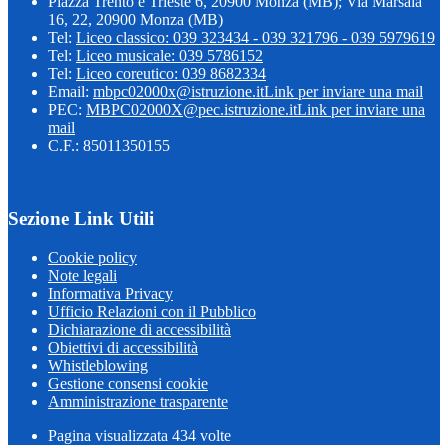
Piazza Trento e Trieste 6, 20900 Monza (MB); Via Marsala
16, 22, 20900 Monza (MB)
Tel:
Liceo classico: 039 323434 - 039 321796 - 039 5979619
Tel:
Liceo musicale: 039 5786152
Tel:
Liceo coreutico: 039 8682334
Email:
mbpc02000x@istruzione.it
Link per inviare una mail
PEC:
MBPC02000X@pec.istruzione.it
Link per inviare una
mail
C.F.: 85011350155
Sezione Link Utili
Cookie policy
Note legali
Informativa Privacy
Ufficio Relazioni con il Pubblico
Dichiarazione di accessibilità
Obiettivi di accessibilità
Whistleblowing
Gestione consensi cookie
Amministrazione trasparente
Pagina visualizzata
434
volte