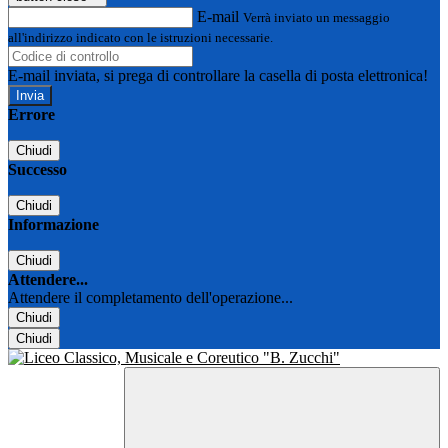
E-mail
Verrà inviato un messaggio
all'indirizzo indicato con le istruzioni necessarie.
E-mail inviata, si prega di controllare la casella di posta elettronica!
Errore
Chiudi
Successo
Chiudi
Informazione
Chiudi
Attendere...
Attendere il completamento dell'operazione...
Chiudi
Chiudi