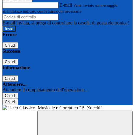
E-mail
Verrà inviato un messaggio
all'indirizzo indicato con le istruzioni necessarie.
E-mail inviata, si prega di controllare la casella di posta elettronica!
Errore
Chiudi
Successo
Chiudi
Informazione
Chiudi
Attendere...
Attendere il completamento dell'operazione...
Chiudi
Chiudi