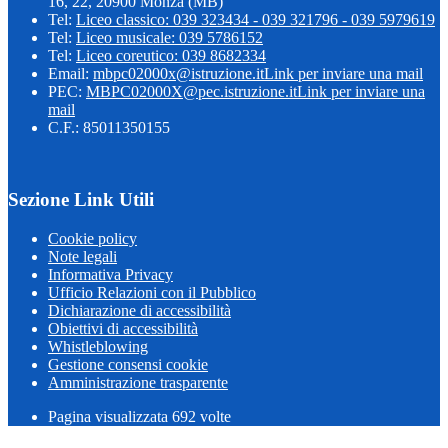
16, 22, 20900 Monza (MB)
Tel:
Liceo classico: 039 323434 - 039 321796 - 039 5979619
Tel:
Liceo musicale: 039 5786152
Tel:
Liceo coreutico: 039 8682334
Email:
mbpc02000x@istruzione.it
Link per inviare una mail
PEC:
MBPC02000X@pec.istruzione.it
Link per inviare una
mail
C.F.: 85011350155
Sezione Link Utili
Cookie policy
Note legali
Informativa Privacy
Ufficio Relazioni con il Pubblico
Dichiarazione di accessibilità
Obiettivi di accessibilità
Whistleblowing
Gestione consensi cookie
Amministrazione trasparente
Pagina visualizzata
692
volte