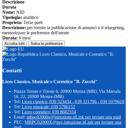
Descrizione
Durata
Nome:
NID
Tipologia:
analitico
Proprieta:
Terze parti
Descrizione:
per fornire la pubblicazione di annunci o il retargeting,
memorizzare le preferenze dell'utente
Durata:
6 mesi
Accetta tutti
Salva le preferenze
Liceo Classico, Musicale e Coreutico "B.
Zucchi"
Contatti
Liceo Classico, Musicale e Coreutico "B. Zucchi"
Piazza Trento e Trieste 6, 20900 Monza (MB); Via Marsala
16, 22, 20900 Monza (MB)
Tel:
Liceo classico: 039 323434 - 039 321796 - 039 5979619
Tel:
Liceo musicale: 039 5786152
Tel:
Liceo coreutico: 039 8682334
Email:
mbpc02000x@istruzione.it
Link per inviare una mail
PEC:
MBPC02000X@pec.istruzione.it
Link per inviare una
mail