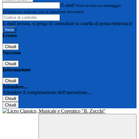
E-mail
Verrà inviato un messaggio
all'indirizzo indicato con le istruzioni necessarie.
E-mail inviata, si prega di controllare la casella di posta elettronica!
Errore
Chiudi
Successo
Chiudi
Informazione
Chiudi
Attendere...
Attendere il completamento dell'operazione...
Chiudi
Chiudi