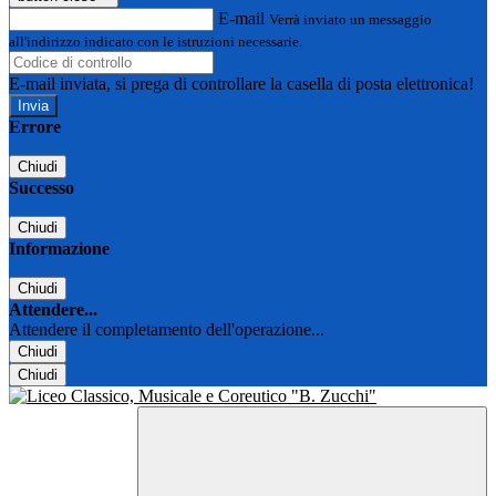
E-mail
Verrà inviato un messaggio
all'indirizzo indicato con le istruzioni necessarie.
E-mail inviata, si prega di controllare la casella di posta elettronica!
Errore
Chiudi
Successo
Chiudi
Informazione
Chiudi
Attendere...
Attendere il completamento dell'operazione...
Chiudi
Chiudi