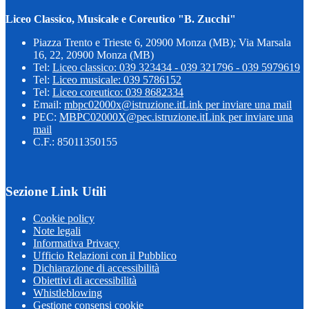
Liceo Classico, Musicale e Coreutico "B. Zucchi"
Piazza Trento e Trieste 6, 20900 Monza (MB); Via Marsala
16, 22, 20900 Monza (MB)
Tel:
Liceo classico: 039 323434 - 039 321796 - 039 5979619
Tel:
Liceo musicale: 039 5786152
Tel:
Liceo coreutico: 039 8682334
Email:
mbpc02000x@istruzione.it
Link per inviare una mail
PEC:
MBPC02000X@pec.istruzione.it
Link per inviare una
mail
C.F.: 85011350155
Sezione Link Utili
Cookie policy
Note legali
Informativa Privacy
Ufficio Relazioni con il Pubblico
Dichiarazione di accessibilità
Obiettivi di accessibilità
Whistleblowing
Gestione consensi cookie