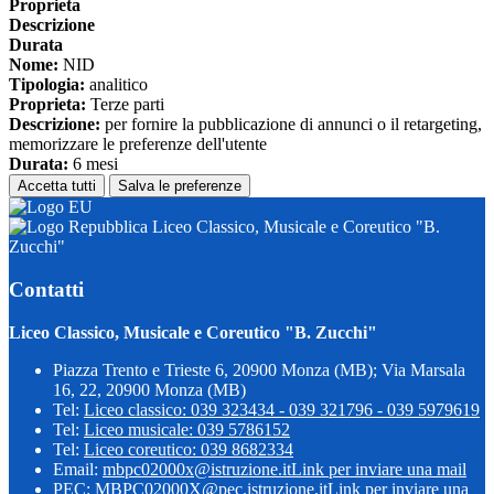
Proprieta
Descrizione
Durata
Nome:
NID
Tipologia:
analitico
Proprieta:
Terze parti
Descrizione:
per fornire la pubblicazione di annunci o il retargeting,
memorizzare le preferenze dell'utente
Durata:
6 mesi
Accetta tutti
Salva le preferenze
Liceo Classico, Musicale e Coreutico "B.
Zucchi"
Contatti
Liceo Classico, Musicale e Coreutico "B. Zucchi"
Piazza Trento e Trieste 6, 20900 Monza (MB); Via Marsala
16, 22, 20900 Monza (MB)
Tel:
Liceo classico: 039 323434 - 039 321796 - 039 5979619
Tel:
Liceo musicale: 039 5786152
Tel:
Liceo coreutico: 039 8682334
Email:
mbpc02000x@istruzione.it
Link per inviare una mail
PEC:
MBPC02000X@pec.istruzione.it
Link per inviare una