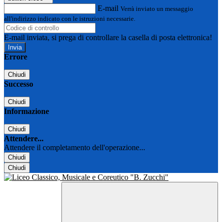
E-mail
Verrà inviato un messaggio
all'indirizzo indicato con le istruzioni necessarie.
E-mail inviata, si prega di controllare la casella di posta elettronica!
Errore
Chiudi
Successo
Chiudi
Informazione
Chiudi
Attendere...
Attendere il completamento dell'operazione...
Chiudi
Chiudi