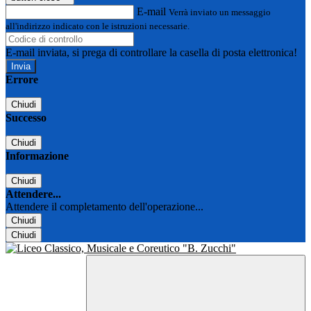
E-mail
Verrà inviato un messaggio
all'indirizzo indicato con le istruzioni necessarie.
E-mail inviata, si prega di controllare la casella di posta elettronica!
Errore
Chiudi
Successo
Chiudi
Informazione
Chiudi
Attendere...
Attendere il completamento dell'operazione...
Chiudi
Chiudi