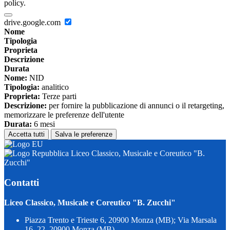
policy.
drive.google.com
Nome
Tipologia
Proprieta
Descrizione
Durata
Nome:
NID
Tipologia:
analitico
Proprieta:
Terze parti
Descrizione:
per fornire la pubblicazione di annunci o il retargeting,
memorizzare le preferenze dell'utente
Durata:
6 mesi
Accetta tutti
Salva le preferenze
Liceo Classico, Musicale e Coreutico "B.
Zucchi"
Contatti
Liceo Classico, Musicale e Coreutico "B. Zucchi"
Piazza Trento e Trieste 6, 20900 Monza (MB); Via Marsala
16, 22, 20900 Monza (MB)