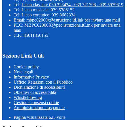
Tel:
Liceo classico: 039 323434 - 039 321796 - 039 5979619
Tel:
Liceo musicale: 039 5786152
Tel:
Liceo coreutico: 039 8682334
Email:
mbpc02000x@istruzione.it
Link per inviare una mail
PEC:
MBPC02000X@pec.istruzione.it
Link per inviare una
mail
C.F.: 85011350155
Sezione Link Utili
Cookie policy
Note legali
Informativa Privacy
Ufficio Relazioni con il Pubblico
Dichiarazione di accessibilità
Obiettivi di accessibilità
Whistleblowing
Gestione consensi cookie
Amministrazione trasparente
Pagina visualizzata
625
volte