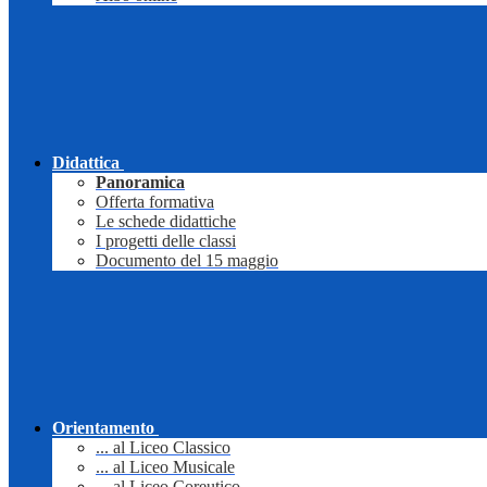
Didattica
Panoramica
Offerta formativa
Le schede didattiche
I progetti delle classi
Documento del 15 maggio
Orientamento
... al Liceo Classico
... al Liceo Musicale
... al Liceo Coreutico