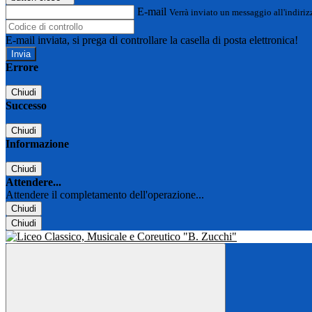
E-mail
Verrà inviato un messaggio all'indirizz
E-mail inviata, si prega di controllare la casella di posta elettronica!
Errore
Chiudi
Successo
Chiudi
Informazione
Chiudi
Attendere...
Attendere il completamento dell'operazione...
Chiudi
Chiudi