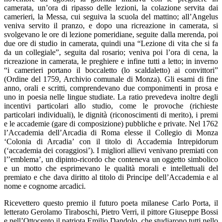
camerata, un’ora di ripasso delle lezioni, la colazione servita dai
camerieri, la Messa, cui seguiva la scuola del mattino; all’Angelus
veniva servito il pranzo, e dopo una ricreazione in camerata, si
svolgevano le ore di lezione pomeridiane, seguite dalla merenda, poi
due ore di studio in camerata, quindi una “Lezione di vita che si fa
da un collegiale”, seguita dal rosario; veniva poi l’ora di cena, la
ricreazione in camerata, le preghiere e infine tutti a letto; in inverno
“i camerieri portano il boccaletto (lo scaldaletto) ai convittori”
(Ordine del 1759, Archivio comunale di Monza). Gli esami di fine
anno, orali e scritti, comprendevano due componimenti in prosa e
uno in poesia nelle lingue studiate. La ratio prevedeva inoltre degli
incentivi particolari allo studio, come le provoche (richieste
particolari individuali), le dignità (riconoscimenti di merito), i premi
e le accademie (gare di composizione) pubbliche e private. Nel 1762
l’Accademia dell’Arcadia di Roma elesse il Collegio di Monza
‘Colonia di Arcadia’ con il titolo di Accademia Intrepidorum
(‘accademia dei coraggiosi’). I migliori allievi venivano premiati con
l’’emblema’, un dipinto-ricordo che conteneva un oggetto simbolico
e un motto che esprimevano le qualità morali e intellettuali del
premiato e che dava diritto al titolo di Principe dell’Accademia e al
nome e cognome arcadici.
Ricevettero questo premio il futuro poeta milanese Carlo Porta, il
letterato Gerolamo Tiraboschi, Pietro Verri, il pittore Giuseppe Bossi
e nell’Ottocento il patriota Emilio Dandolo, che studiarono tutti nello