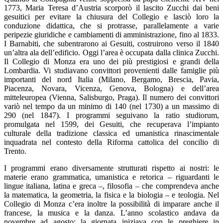
1773, Maria Teresa d’Austria scorporò il lascito Zucchi dai beni
gesuitici per evitare la chiusura del Collegio e lasciò loro la
conduzione didattica, che si protrasse, parallelamente a varie
peripezie giuridiche e cambiamenti di amministrazione, fino al 1833.
I Barnabiti, che subentrarono ai Gesuiti, costruirono verso il 1840
un’altra ala dell’edificio. Oggi l’area è occupata dalla clinica Zucchi.
Il Collegio di Monza era uno dei più prestigiosi e grandi della
Lombardia. Vi studiavano convittori provenienti dalle famiglie più
importanti del nord Italia (Milano, Bergamo, Brescia, Pavia,
Piacenza, Novara, Vicenza, Genova, Bologna) e dell’area
mitteleuropea (Vienna, Salisburgo, Praga). Il numero dei convittori
variò nel tempo da un minimo di 140 (nel 1730) a un massimo di
290 (nel 1847). I programmi seguivano la ratio studiorum,
promulgata nel 1599, dei Gesuiti, che recuperava l’impianto
culturale della tradizione classica ed umanistica rinascimentale
inquadrata nel contesto della Riforma cattolica del concilio di
Trento.
I programmi erano diversamente strutturati rispetto ai nostri: le
materie erano grammatica, umanistica e retorica – riguardanti le
lingue italiana, latina e greca –, filosofia – che comprendeva anche
la matematica, la geometria, la fisica e la biologia – e teologia. Nel
Collegio di Monza c’era inoltre la possibilità di imparare anche il
francese, la musica e la danza. L’anno scolastico andava da
novembre ad agosto; la giornata iniziava con le preghiere in