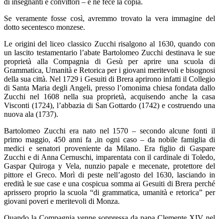
di insegnanti e convittori – e ne fece la copia.
Se veramente fosse così, avremmo trovato la vera immagine del
dotto secentesco monzese.
Le origini del liceo classico Zucchi risalgono al 1630, quando con
un lascito testamentario l’abate Bartolomeo Zucchi destinava le sue
proprietà alla Compagnia di Gesù per aprire una scuola di
Grammatica, Umanità e Retorica per i giovani meritevoli e bisognosi
della sua città. Nel 1729 i Gesuiti di Brera aprirono infatti il Collegio
di Santa Maria degli Angeli, presso l’omonima chiesa fondata dallo
Zucchi nel 1608 nella sua proprietà, acquisendo anche la casa
Visconti (1724), l’abbazia di San Gottardo (1742) e costruendo una
nuova ala (1737).
Bartolomeo Zucchi era nato nel 1570 – secondo alcune fonti il
primo maggio, 450 anni fa ,in ogni caso – da nobile famiglia di
medici e senatori proveniente da Milano. Era figlio di Gaspare
Zucchi e di Anna Cernuschi, imparentata con il cardinale di Toledo,
Gaspar Quiroga y Vela, nunzio papale e mecenate, protettore del
pittore el Greco. Morì di peste nell’agosto del 1630, lasciando in
eredità le sue case e una cospicua somma ai Gesuiti di Brera perché
aprissero proprio la scuola “di grammatica, umanità e retorica” per
giovani poveri e meritevoli di Monza.
Quando la Compagnia venne soppressa da papa Clemente XIV nel