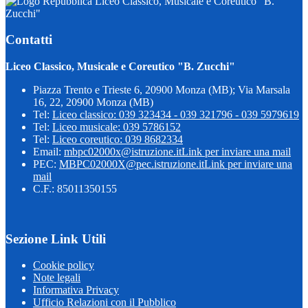
Liceo Classico, Musicale e Coreutico "B.
Zucchi"
Contatti
Liceo Classico, Musicale e Coreutico "B. Zucchi"
Piazza Trento e Trieste 6, 20900 Monza (MB); Via Marsala
16, 22, 20900 Monza (MB)
Tel:
Liceo classico: 039 323434 - 039 321796 - 039 5979619
Tel:
Liceo musicale: 039 5786152
Tel:
Liceo coreutico: 039 8682334
Email:
mbpc02000x@istruzione.it
Link per inviare una mail
PEC:
MBPC02000X@pec.istruzione.it
Link per inviare una
mail
C.F.: 85011350155
Sezione Link Utili
Cookie policy
Note legali
Informativa Privacy
Ufficio Relazioni con il Pubblico