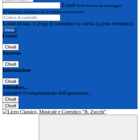
E-mail
Verrà inviato un messaggio
all'indirizzo indicato con le istruzioni necessarie.
E-mail inviata, si prega di controllare la casella di posta elettronica!
Errore
Chiudi
Successo
Chiudi
Informazione
Chiudi
Attendere...
Attendere il completamento dell'operazione...
Chiudi
Chiudi