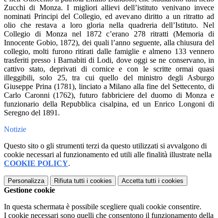
Zucchi di Monza. I migliori allievi dell’istituto venivano invece
nominati Principi del Collegio, ed avevano diritto a un ritratto ad
olio che restava a loro gloria nella quadreria dell’Istituto. Nel
Collegio di Monza nel 1872 c’erano 278 ritratti (Memoria di
Innocente Gobio, 1872), dei quali l’anno seguente, alla chiusura del
collegio, molti furono ritirati dalle famiglie e almeno 133 vennero
trasferiti presso i Barnabiti di Lodi, dove oggi se ne conservano, in
cattivo stato, deprivati di cornice e con le scritte ormai quasi
illeggibili, solo 25, tra cui quello del ministro degli Asburgo
Giuseppe Prina (1781), linciato a Milano alla fine del Settecento, di
Carlo Caronni (1762), futuro fabbriciere del duomo di Monza e
funzionario della Repubblica cisalpina, ed un Enrico Longoni di
Seregno del 1891.
Notizie
Questo sito o gli strumenti terzi da questo utilizzati si avvalgono di
cookie necessari al funzionamento ed utili alle finalità illustrate nella
COOKIE POLICY
.
Personalizza
Rifiuta tutti
i cookies
Accetta tutti
i cookies
Gestione cookie
In questa schermata è possibile scegliere quali cookie consentire.
I cookie necessari sono quelli che consentono il funzionamento della