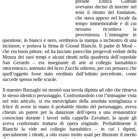
preside Enrica Galbiati
avevamo deciso di inserire nel
testo il ritratto del fondatore,
che stava appeso nel locale da
tempo immemorabile e di cui
nessuno ricordava la
provenienza. L’immagine in
questione, in bianco e nero, sembrava la stampa a inchiostro di una
incisione, e portava la firma di Giosuè Bianchi. Il padre di Mosè –
che era buon pittore, ed ha lasciato parecchie pregevoli vedute della
Monza dei suoi tempi e alcuni ritratti nella quadreria dell’ospedale
San Gerardo – era insegnante di arte al collegio barnabitico
ottocentesco, antenato del liceo Zucchi odierno, per cui pensavo che
quell’oggetto fosse stato ereditato dall’istituto precedente, come
succede spesso nelle scuole.
Il maestro Barzaghi mi mostrò una tavola dipinta ad olio che ritraeva
lo stesso identico personaggio. Confrontandolo con l’immagine vista
nel mio articolo, si era meravigliato della assoluta somiglianza e
felice di avere in mano il probabile ritratto del personaggio, aveva
chiesto un parere per la datazione dell’opera a una restauratrice
conosciuta durante i lavori sulla cappella Zavattari, la quale gli
aveva confermato trattarsi di opera originale. Probabilmente il
Bianchi la vide nel collegio barnabitico – in cui i dipinti,
specialmente i ritratti, a olio erano molto usati per illustrare il merito