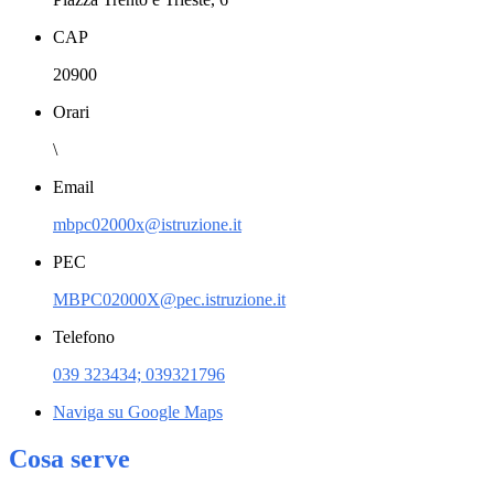
CAP
20900
Orari
\
Email
mbpc02000x@istruzione.it
PEC
MBPC02000X@pec.istruzione.it
Telefono
039 323434; 039321796
Naviga su Google Maps
Cosa serve