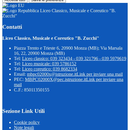
Liceo Classico, Musicale e Coreutico "B.
Zucchi"
Contatti
Liceo Classico, Musicale e Coreutico "B. Zucchi"
Piazza Trento e Trieste 6, 20900 Monza (MB); Via Marsala
16, 22, 20900 Monza (MB)
Tel:
Liceo classico: 039 323434 - 039 321796 - 039 5979619
Tel:
Liceo musicale: 039 5786152
Tel:
Liceo coreutico: 039 8682334
Email:
mbpc02000x@istruzione.it
Link per inviare una mail
PEC:
MBPC02000X@pec.istruzione.it
Link per inviare una
mail
C.F.: 85011350155
Sezione Link Utili
Cookie policy
Note legali