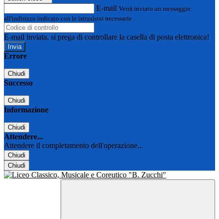
E-mail
Verrà inviato un messaggio
all'indirizzo indicato con le istruzioni necessarie.
E-mail inviata, si prega di controllare la casella di posta elettronica!
Errore
Chiudi
Successo
Chiudi
Informazione
Chiudi
Attendere...
Attendere il completamento dell'operazione...
Chiudi
Chiudi