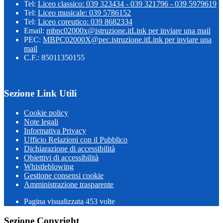
Tel:
Liceo classico: 039 323434 - 039 321796 - 039 5979619
Tel:
Liceo musicale: 039 5786152
Tel:
Liceo coreutico: 039 8682334
Email:
mbpc02000x@istruzione.it
Link per inviare una mail
PEC:
MBPC02000X@pec.istruzione.it
Link per inviare una
mail
C.F.: 85011350155
Sezione Link Utili
Cookie policy
Note legali
Informativa Privacy
Ufficio Relazioni con il Pubblico
Dichiarazione di accessibilità
Obiettivi di accessibilità
Whistleblowing
Gestione consensi cookie
Amministrazione trasparente
Pagina visualizzata
453
volte
Sezione Copyright