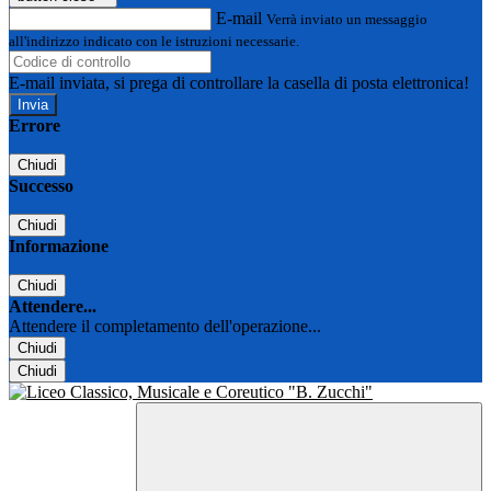
E-mail
Verrà inviato un messaggio
all'indirizzo indicato con le istruzioni necessarie.
E-mail inviata, si prega di controllare la casella di posta elettronica!
Errore
Chiudi
Successo
Chiudi
Informazione
Chiudi
Attendere...
Attendere il completamento dell'operazione...
Chiudi
Chiudi