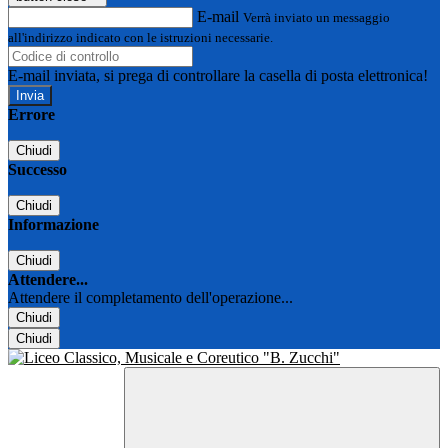
E-mail
Verrà inviato un messaggio
all'indirizzo indicato con le istruzioni necessarie.
E-mail inviata, si prega di controllare la casella di posta elettronica!
Errore
Chiudi
Successo
Chiudi
Informazione
Chiudi
Attendere...
Attendere il completamento dell'operazione...
Chiudi
Chiudi