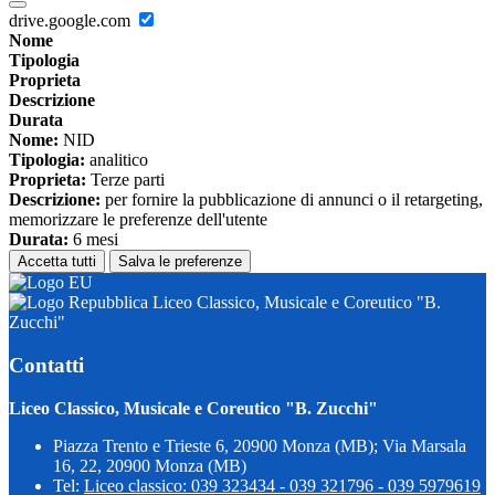
drive.google.com
Nome
Tipologia
Proprieta
Descrizione
Durata
Nome:
NID
Tipologia:
analitico
Proprieta:
Terze parti
Descrizione:
per fornire la pubblicazione di annunci o il retargeting,
memorizzare le preferenze dell'utente
Durata:
6 mesi
Accetta tutti
Salva le preferenze
Liceo Classico, Musicale e Coreutico "B.
Zucchi"
Contatti
Liceo Classico, Musicale e Coreutico "B. Zucchi"
Piazza Trento e Trieste 6, 20900 Monza (MB); Via Marsala
16, 22, 20900 Monza (MB)
Tel:
Liceo classico: 039 323434 - 039 321796 - 039 5979619