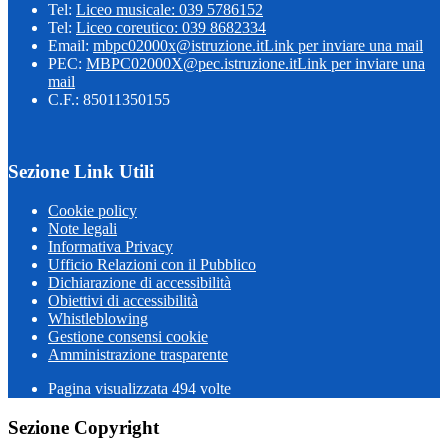
Tel:
Liceo musicale: 039 5786152
Tel:
Liceo coreutico: 039 8682334
Email:
mbpc02000x@istruzione.it
Link per inviare una mail
PEC:
MBPC02000X@pec.istruzione.it
Link per inviare una
mail
C.F.: 85011350155
Sezione Link Utili
Cookie policy
Note legali
Informativa Privacy
Ufficio Relazioni con il Pubblico
Dichiarazione di accessibilità
Obiettivi di accessibilità
Whistleblowing
Gestione consensi cookie
Amministrazione trasparente
Pagina visualizzata
494
volte
Sezione Copyright